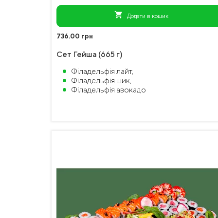
shopping_cart
Додати в кошик
736.00 грн
Сет Гейша (665 г)
Філадельфія лайт,
Філадельфія шик,
Філадельфія авокадо