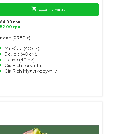
shopping_cart
Додати в кошик
084.00 грн
052.00 грн
г сет (2980 г)
Міт-бро (40 см),
5 сирів (40 см),
Цезар (40 см),
Сік Rich Томат 1л,
Сік Rich Мультифрукт 1л