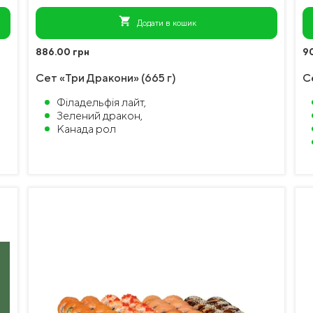
shopping_cart
Додати в кошик
886.00 грн
9
Сет «Три Дракони» (665 г)
С
Філадельфія лайт,
Зелений дракон,
Канада рол