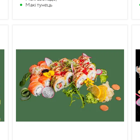
Макі тунець