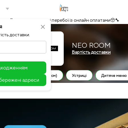
Тимчасово можливі перебої із онлайн оплатами🥺🔧
я
close
ість доставки.
NEO ROOM
Вартість доставки
находженням
WOK
Піца (40 см)
Устриці
Дитяче меню
збережені адреси
Leaflet