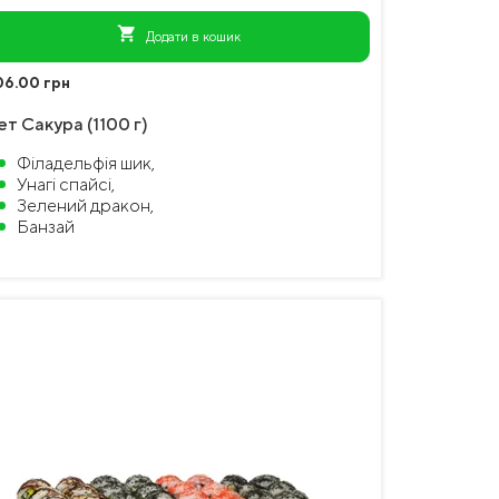
shopping_cart
Додати в кошик
06.00 грн
ет Сакура (1100 г)
Філадельфія шик,
Унагі спайсі,
Зелений дракон,
Банзай