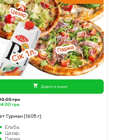
shopping_cart
Додати в кошик
00.00 грн
84.00 грн
ет Гурман (1605 г)
Ельба,
Цезар,
Парма,