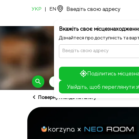
УКР
|
EN
Вкажіть своє місцезнаходженн
Дізнайтеся про доступність та варт
Введіть свою адресу
Поділитись місцез
search
Сети
Суші
Піца (30 см)
Увійдіть, щоб переглянути 
chevron_left
Повернутися до каталогу
+
−