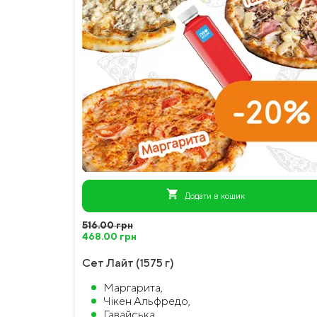
shopping_cart
Додати в кошик
516.00 грн
468.00 грн
Сет Лайт (1575 г)
Маргарита,
Чікен Альфредо,
Гавайська,