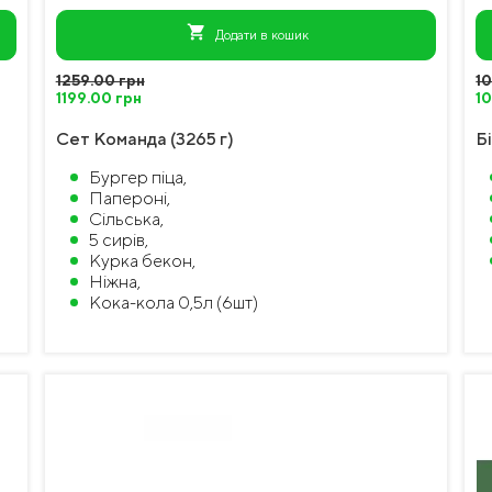
shopping_cart
Додати в кошик
1259.00 грн
1
1199.00 грн
1
Сет Команда (3265 г)
Бі
Бургер піца,
Папероні,
Сільська,
5 сирів,
Курка бекон,
Ніжна,
Кока-кола 0,5л (6шт)