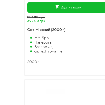
shopping_cart
Додати в кошик
857.00 грн
692.00 грн
Сет М'ясний (2000 г)
Міт-Бро,
Папероні,
Баварська,
сік Rich томат 1л
2000 г