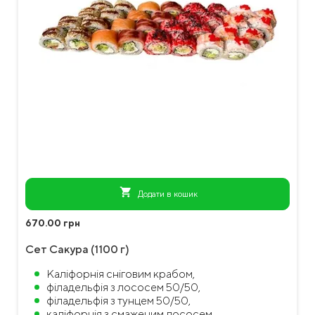
shopping_cart
Додати в кошик
670.00 грн
Сет Сакура (1100 г)
Каліфорнія сніговим крабом,
філадельфія з лососем 50/50,
філадельфія з тунцем 50/50,
каліфорнія з смаженим лососем