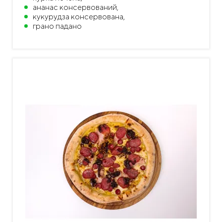
ананас консервований,
кукурудза консервована,
грано падано