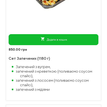
shopping_cart
Додати в кошик
850.00 грн
Сет Запечених (1180 г)
Запечений з вугрем,
запечений з креветкою (поливаємо соусом
спайсі),
запечений з лососем (поливаємо соусом
спайсі),
запечений з мідіями