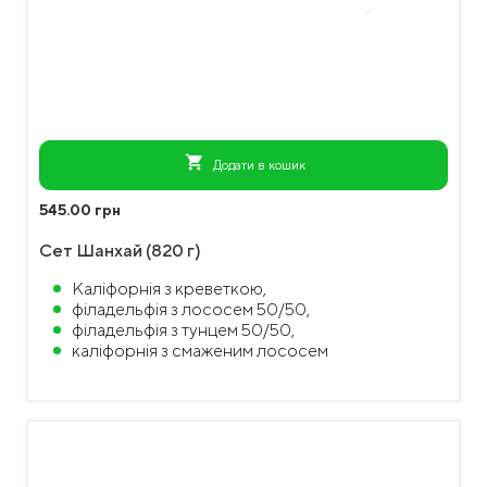
shopping_cart
Додати в кошик
545.00 грн
Сет Шанхай (820 г)
Каліфорнія з креветкою,
філадельфія з лососем 50/50,
філадельфія з тунцем 50/50,
каліфорнія з смаженим лососем