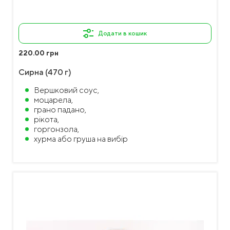
Додати в кошик
220.00 грн
Сирна (470 г)
Вершковий соус,
моцарела,
грано падано,
рікота,
горгонзола,
хурма або груша на вибір