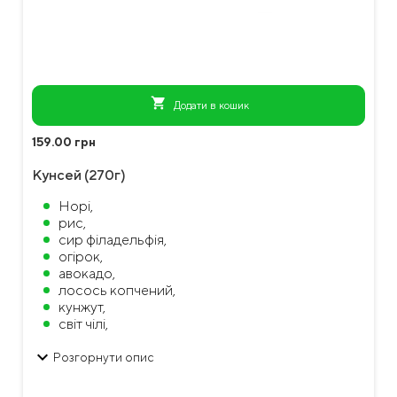
shopping_cart
Додати в кошик
159.00 грн
Кунсей (270г)
Норі,
рис,
сир філадельфія,
огірок,
авокадо,
лосось копчений,
кунжут,
світ чілі,
зелена цибуля
keyboard_arrow_down
Розгорнути опис