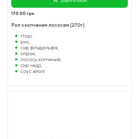
Додати в кошик
170.00 грн
Рол з копченим лососем (270г)
Норі,
рис,
сир філадельфія,
огірок,
лосось копчений,
сир чедр,
соус айолі