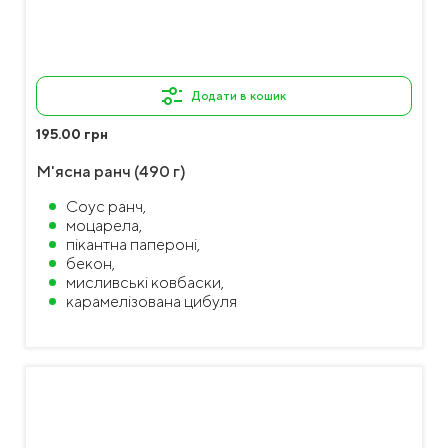
Додати в кошик
195.00 грн
М'ясна ранч (490 г)
Соус ранч,
моцарела,
пікантна папероні,
бекон,
мисливські ковбаски,
карамелізована цибуля