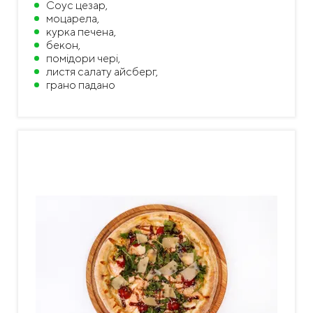
Соус цезар,
моцарела,
курка печена,
бекон,
помідори чері,
листя салату айсберг,
грано падано