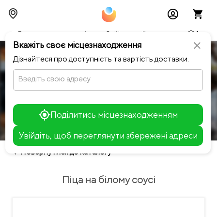
Тимчасово можливі перебої із онлайн оплатами🥺🔧
Вкажіть своє місцезнаходження
close
Дізнайтеся про доступність та вартість доставки.
Notino Sushi-
Введіть свою адресу
Pizza
Вартість доставки
Поділитись місцезнаходженням
search
Піца на білому соусі
Новинки
Піца н
Увійдіть, щоб переглянути збережені адреси
Leaflet
chevron_left
Повернутися до каталогу
+
−
Піца на білому соусі