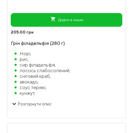
shopping_cart
Додати в кошик
205.00 грн
Грін філадельфія (280 г)
Норі,
рис,
сир філадельфія,
лосось слабосолений,
сніговий краб,
авокадо,
соус теріякі,
кунжут,
ікра горбуші
keyboard_arrow_down
Розгорнути опис