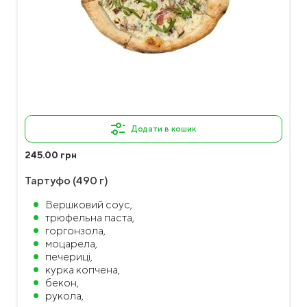
Додати в кошик
245.00 грн
Тартуфо (490 г)
Вершковий соус,
трюфельна паста,
горгонзола,
моцарела,
печериці,
курка копчена,
бекон,
рукола,