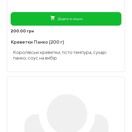
shopping_cart
Додати в кошик
200.00 грн
Креветки Панко (200 г)
Королівські креветки, тісто темпура, сухарі
панко, соус на вибір