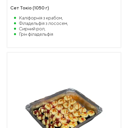
Сет Токіо (1050 г)
Каліфорнія з крабом,
Філадельфія з лососем,
Сирний рол,
Грін філадельфія