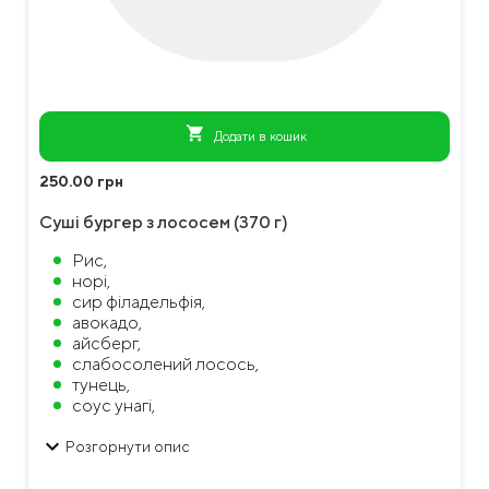
shopping_cart
Додати в кошик
250.00 грн
Суші бургер з лососем (370 г)
Рис,
норі,
сир філадельфія,
авокадо,
айсберг,
слабосолений лосось,
тунець,
соус унагі,
соус спайсі,
keyboard_arrow_down
ікра масаго,
Розгорнути опис
зелена цибуля