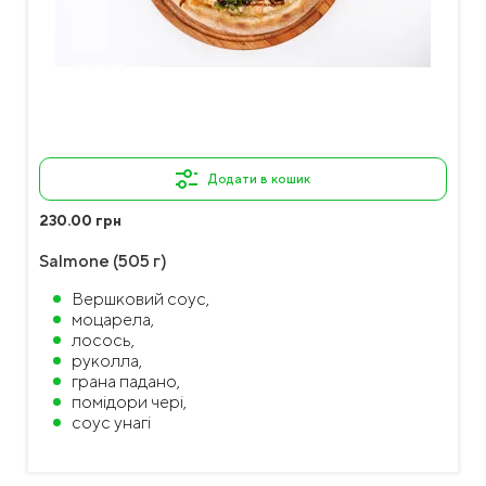
Додати в кошик
230.00 грн
Salmone (505 г)
Вершковий соус,
моцарела,
лосось,
руколла,
грана падано,
помідори чері,
соус унагі