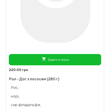
shopping_cart
Додати в кошик
220.00 грн
Рол - Дог з лососем (280 г)
Рис,
норі,
сир філадельфія,