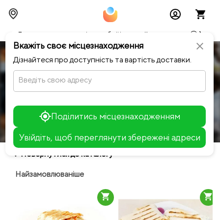
Тимчасово можливі перебої із онлайн оплатами🥺🔧
Вкажіть своє місцезнаходження
close
Дізнайтеся про доступність та вартість доставки.
SHA!
Введіть свою адресу
Вартість доставки
Поділитись місцезнаходженням
search
Шаурма
Млинці
Увійдіть, щоб переглянути збережені адреси
Leaflet
chevron_left
Повернутися до каталогу
+
Найзамовлюваніше
−
shopping_cart
shopping_cart