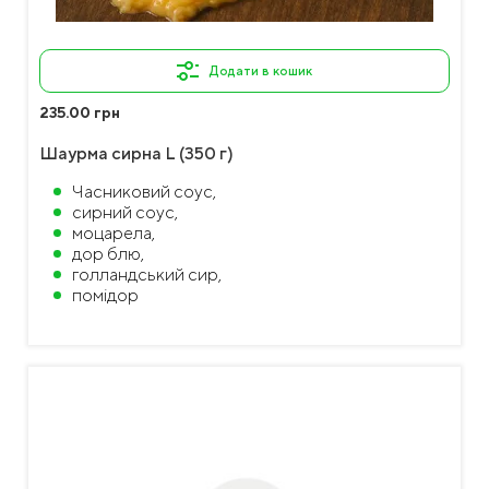
Додати в кошик
235.00 грн
Шаурма сирна L (350 г)
Часниковий соус,
сирний соус,
моцарела,
дор блю,
голландський сир,
помідор