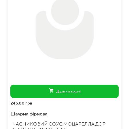
shopping_cart
Додати в кошик
245.00 грн
Шаурма фірмова
ЧАСНИКОВИЙ СОУС,МОЦАРЕЛЛА,ДОР