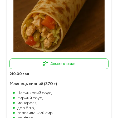
Додати в кошик
210.00 грн
Млинець сирний (370 г)
Часниковий соус,
сирний соус,
моцарела,
дор блю,
голландський сир,
помідор