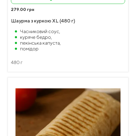
279.00 грн
Шаурма з куркою XL (480 г)
Часниковий соус,
куряче бедро,
пекінська капуста,
помідор
480 г