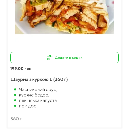
Додати в кошик
199.00 грн
Шаурма з куркою L (360 г)
Часниковий соус,
куряче бедро,
пекінська капуста,
помідор
360 г