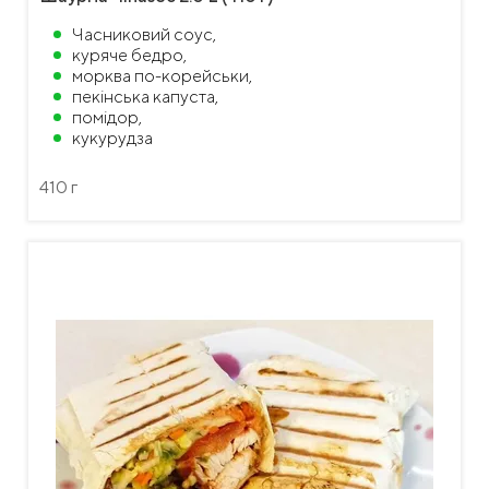
Часниковий соус,
куряче бедро,
морква по-корейськи,
пекінська капуста,
помідор,
кукурудза
410 г