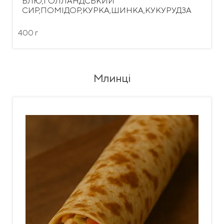
БЛЮ,ГОЛЛАНДСЬКИЙ
СИР,ПОМІДОР,КУРКА,ШИНКА,КУКУРУДЗА
400 г
Млинці