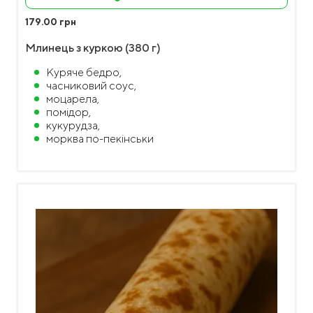
179.00 грн
Млинець з куркою (380 г)
Куряче бедро,
часниковий соус,
моцарела,
помідор,
кукурудза,
морква по-пекінськи