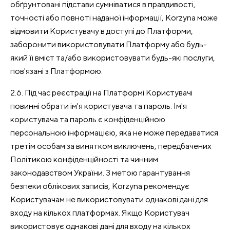
обґрунтовані підстави сумніватися в правдивості,
точності або повноті наданої інформації, Korzyna може
відмовити Користувачу в доступі до Платформи,
заборонити використовувати Платформу або будь-
який її вміст та/або використовувати будь-які послуги,
пов'язані з Платформою.
2.6. Під час реєстрації на Платформі Користувачі
повинні обрати ім'я користувача та пароль. Ім'я
користувача та пароль є конфіденційною
персональною інформацією, яка не може передаватися
третім особам за винятком виключень, передбачених
Політикою конфіденційності та чинним
законодавством України. З метою гарантування
безпеки облікових записів, Korzyna рекомендує
Користувачам не використовувати однакові дані для
входу на кількох платформах. Якщо Користувач
використовує однакові дані для входу на кількох