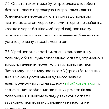
7.2. Оплата також може бути проведена способом
безготівкового перерахування грошових коштів
(банківським переказом, оплатою за допомогою
платіжних систем, через системи інтернет-еквайрінгу,
карткою через банківський термінал), при цьому
можливі комісії фінансових посередників (банківських
установ) оплачуються Замовником.
7.3. У разі неможливості виконання замовлення у
повному обсязі , сума попередньої оплати, отриманої з
використанням інтернет-оплати, повертається
Замовнику – платнику протягом 3 (трьох) банківських
днів з моменту отримання від нього заяви у
електронному вигляді на адресу –
info@korzyna.com
із
зазначенням необхідних платіжних реквізитів для
повернення. В іншому випадку така сума оплати
зараховується як аванс Замовника на наступне
замовлення.