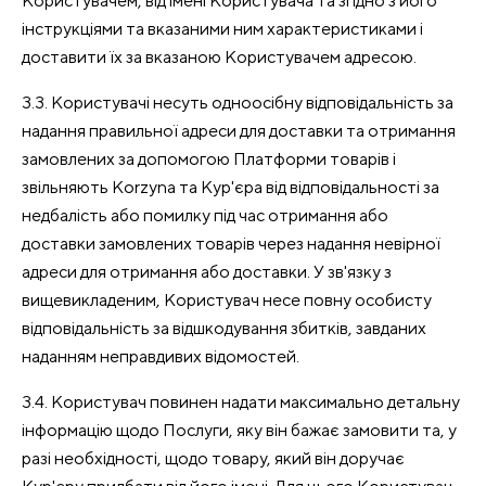
Користувачем, від імені Користувача та згідно з його
інструкціями та вказаними ним характеристиками і
доставити їх за вказаною Користувачем адресою.
3.3. Користувачі несуть одноосібну відповідальність за
надання правильної адреси для доставки та отримання
замовлених за допомогою Платформи товарів і
звільняють Korzyna та Кур'єра від відповідальності за
недбалість або помилку під час отримання або
доставки замовлених товарів через надання невірної
адреси для отримання або доставки. У зв'язку з
вищевикладеним, Користувач несе повну особисту
відповідальність за відшкодування збитків, завданих
наданням неправдивих відомостей.
3.4. Користувач повинен надати максимально детальну
інформацію щодо Послуги, яку він бажає замовити та, у
разі необхідності, щодо товару, який він доручає