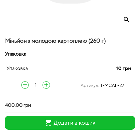
zoom_in
Міньйон з молодою картоплею (260 г)
Упаковка
Упаковка
10
грн
remove
add
Артикул:
T-MCAF-27
400.00 грн
shopping_cart
Додати в кошик