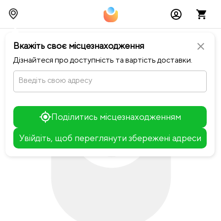
chevron_left
Повернутися до Міське Кафе 0352
Вкажіть своє місцезнаходження
close
Дізнайтеся про доступність та вартість доставки.
Введіть свою адресу
Поділитись місцезнаходженням
Увійдіть, щоб переглянути збережені адреси
Leaflet
+
−