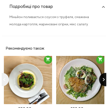
Подробиці про товар
keyboard_arrow_up
Міньйон поливається соусом з труфеля, смажена
молода картопля, мариновані огірки, мікс салату.
Рекомендуємо також
shopping_cart
shopping_cart
keyboard_arrow_left
keyboard_arrow_right