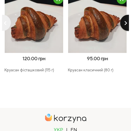
keyboard_arrow_left
keyboard_arrow_right
120.00 грн
95.00 грн
Круасан фісташковий (115 г)
Круасан класичний (80 г)
УКР
|
EN