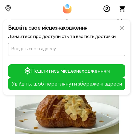
Тимчасово можливі перебої із онлайн оплатами🥺🔧
Вкажіть своє місцезнаходження
close
chevron_left
Повернутися до Міське Кафе 0352
Дізнайтеся про доступність та вартість доставки.
Введіть свою адресу
Поділитись місцезнаходженням
Увійдіть, щоб переглянути збережені адреси
Leaflet
+
−