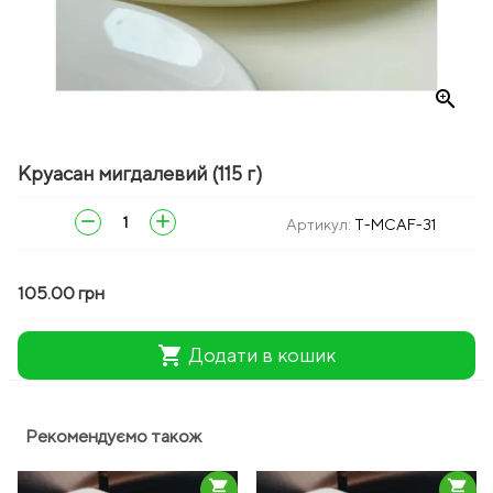
zoom_in
Круасан мигдалевий (115 г)
remove
add
Артикул:
T-MCAF-31
105.00 грн
shopping_cart
Додати в кошик
Рекомендуємо також
shopping_cart
shopping_cart