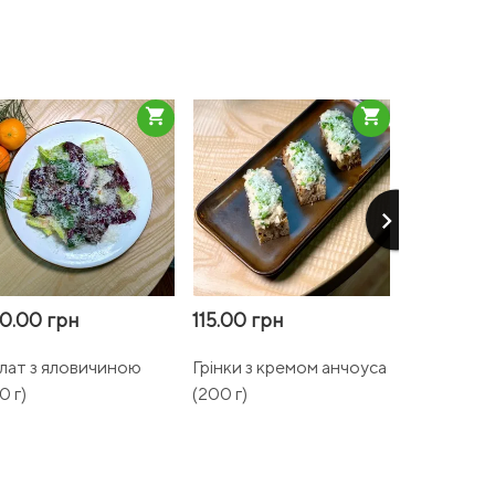
shopping_cart
shopping_cart
keyboard_arrow_right
0.00 грн
115.00 грн
325.00 г
лат з яловичиною
Грінки з кремом анчоуса
Дабл Чізбу
0 г)
(200 г)