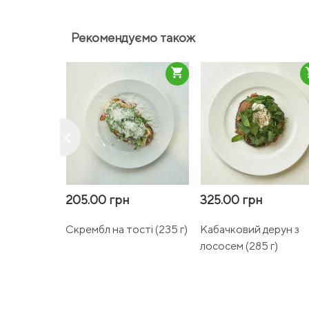
Рекомендуємо також
shopping_cart
sho
keyboard_arrow_left
205.00 грн
325.00 грн
Скрембл на тості (235 г)
Кабачковий дерун з
лососем (285 г)