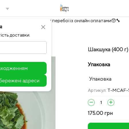
Тимчасово можливі перебої із онлайн оплатами🥺🔧
я
close
ість доставки.
Шакшука (400 г) 
Упаковка
находженням
Упаковка
збережені адреси
Leaflet
Артикул:
T-MCAF-
remove
add
175.00 грн