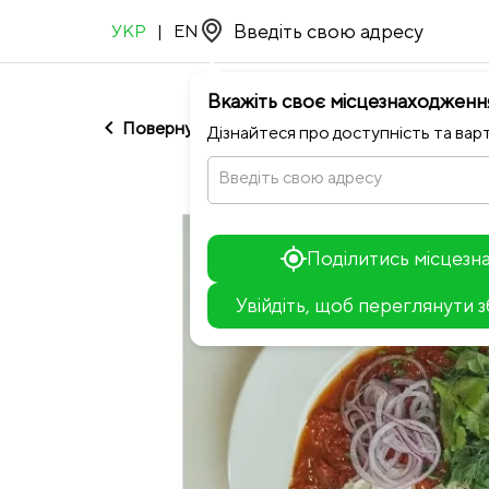
УКР
|
EN
Вкажіть своє місцезнаходженн
chevron_left
Повернутися до Міське Кафе 0352
Дізнайтеся про доступність та варт
Введіть свою адресу
Поділитись місцез
Увійдіть, щоб переглянути 
+
−