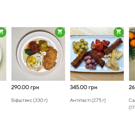
pping_cart
shopping_cart
shopping_cart
290.00 грн
345.00 грн
26
Біфштекс (330 г)
Антіпасті (275 г)
Са
(17