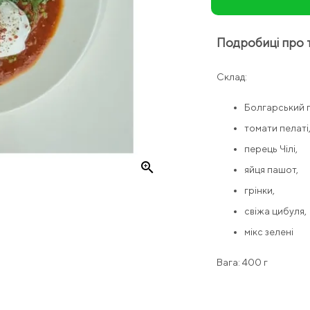
Подробиці про 
Склад:
Болгарський 
томати пелаті
перець Чілі,
zoom_in
яйця пашот,
грінки,
свіжа цибуля,
мікс зелені
Вага: 400 г