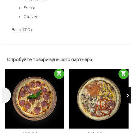
Емілія,
Салямі
Вага: 1310 г
Спробуйте товари від іншого партнера
shopping_cart
shopping_cart
keyboard_arrow_left
keyboard_arrow_right