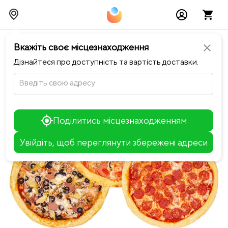
chevron_left
Повернутися до Авокадо
Вкажіть своє місцезнаходження
close
Дізнайтеся про доступність та вартість доставки.
Введіть свою адресу
Поділитись місцезнаходженням
Увійдіть, щоб переглянути збережені адреси
Leaflet
+
−