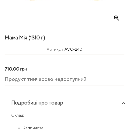
zoom_in
Мама Мія (1310 г)
Артикул:
AVC-240
710.00 грн
Продукт тимчасово недоступний
Подробиці про товар
keyboard_arrow_up
Склад:
Капричоза,