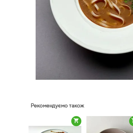
Рекомендуємо також
shopping_cart
sho