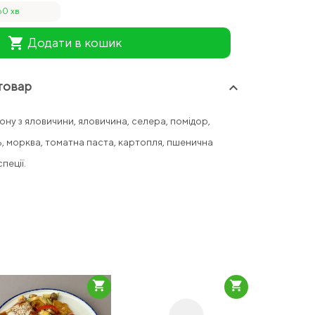
60 хв
shopping_cart
Додати в кошик
товар
keyboard_arrow_up
ону з яловичини, яловичина, селера, помідор,
, морква, томатна паста, картопля, пшенична
пеції.
shopping_cart
shopping_cart