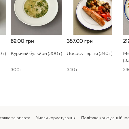
82.00 грн
357.00 грн
21
 г)
Курячий бульйон (300 г)
Лосось теріякі (340 г)
Ме
(33
300 г
340 г
33
тавка та оплата
Умови користування
Політика конфіденційнос