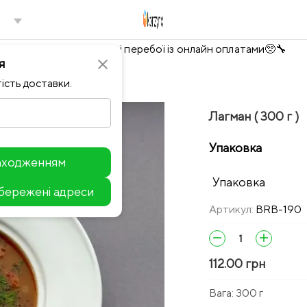
Тимчасово можливі перебої із онлайн оплатами🥺🔧
я
close
ість доставки.
Лагман ( 300 г )
Упаковка
находженням
Упаковка
збережені адреси
Leaflet
Артикул:
BRB-190
remove
add
112.00 грн
Вага:
300 г