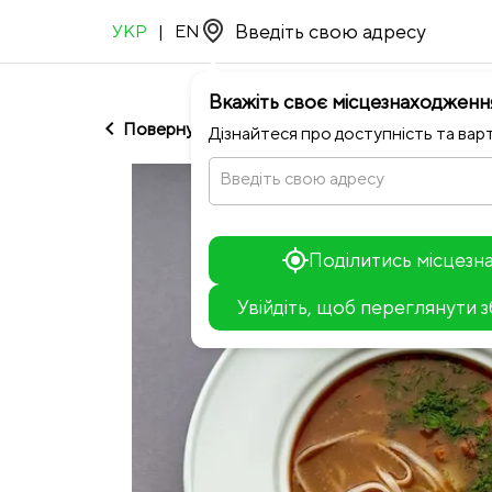
УКР
|
EN
Вкажіть своє місцезнаходженн
chevron_left
Повернутися до Barbaresco
Дізнайтеся про доступність та варт
Введіть свою адресу
Поділитись місцез
Увійдіть, щоб переглянути 
+
−