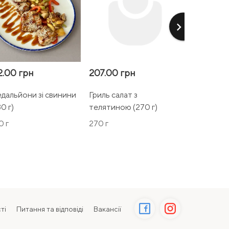
keyboard_arrow_right
2.00 грн
207.00 грн
172.00 гр
дальйони зі свинини
Гриль салат з
Bowl з кур
0 г)
телятиною (270 г)
0 г
270 г
340 г
ті
Питання та відповіді
Вакансії