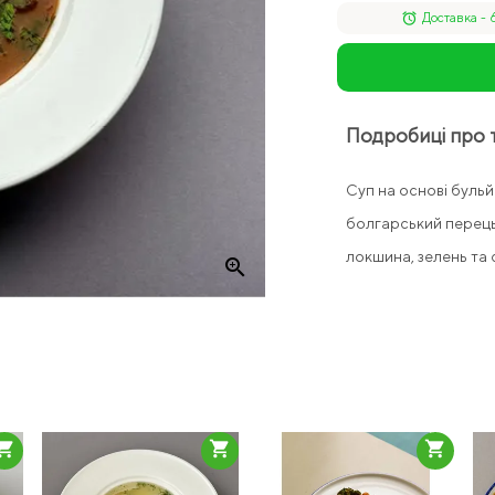
alarm
Доставка - 
Подробиці про 
Суп на основі бульй
болгарський перець
локшина, зелень та с
zoom_in
pping_cart
shopping_cart
shopping_cart