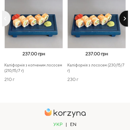
keyboard_arrow_left
keyboard_arrow_right
237.00 грн
237.00 грн
Каліфорнія з копченим лососем
Каліфорнія з лососем (230/15/7
(210/15/7 г)
г)
210 г
230 г
УКР
|
EN