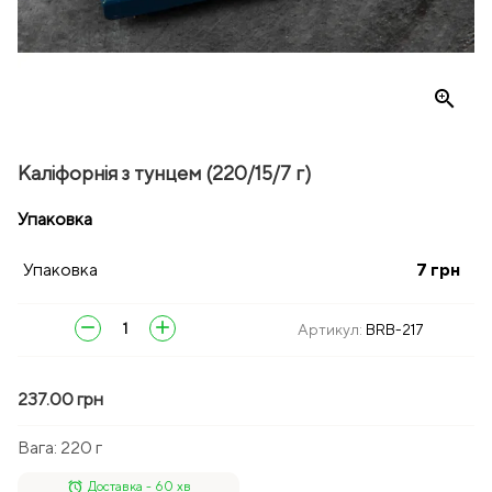
zoom_in
Каліфорнія з тунцем (220/15/7 г)
Упаковка
Упаковка
7
грн
remove
add
Артикул:
BRB-217
237.00 грн
Вага:
220 г
alarm
Доставка - 60 хв