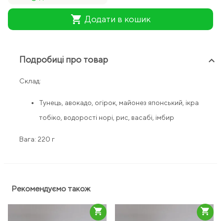
shopping_cart
Додати в кошик
Подробиці про товар
keyboard_arrow_up
Склад:
Тунець, авокадо, огірок, майонез японський, ікра
тобіко, водорості норі, рис, васабі, імбир
Вага: 220 г
Рекомендуємо також
shopping_cart
shopping_cart