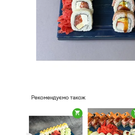
Рекомендуємо також
shopping_cart
sho