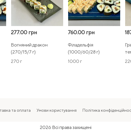
277.00 грн
760.00 грн
18
Вогняний дракон
Філадельфія
Гр
(270/15/7 г)
(1000/60/28 г)
те
270 г
1000 г
22
тавка та оплата
Умови користування
Політика конфіденційнос
2026 Всі права захищені