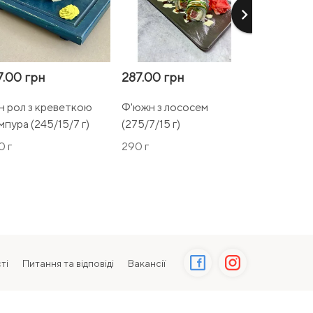
keyboard_arrow_right
7.00 грн
287.00 грн
177.00 гр
ін рол з креветкою
Ф'южн з лососем
Con Tonno 
мпура (245/15/7 г)
(275/7/15 г)
0 г
290 г
430 г
ті
Питання та відповіді
Вакансії