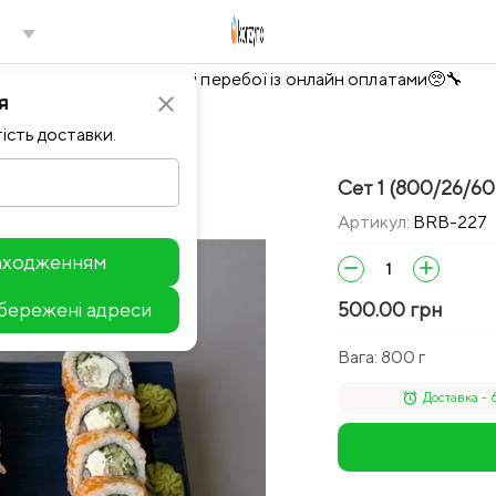
Тимчасово можливі перебої із онлайн оплатами🥺🔧
я
close
ість доставки.
Сет 1 (800/26/60
Артикул:
BRB-227
находженням
remove
add
збережені адреси
500.00 грн
Leaflet
Вага:
800 г
alarm
Доставка - 