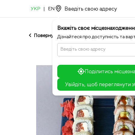
УКР
|
EN
Вкажіть своє місцезнаходженн
chevron_left
Повернутися до Barbaresco
Дізнайтеся про доступність та варт
Введіть свою адресу
Поділитись місцез
Увійдіть, щоб переглянути 
+
−