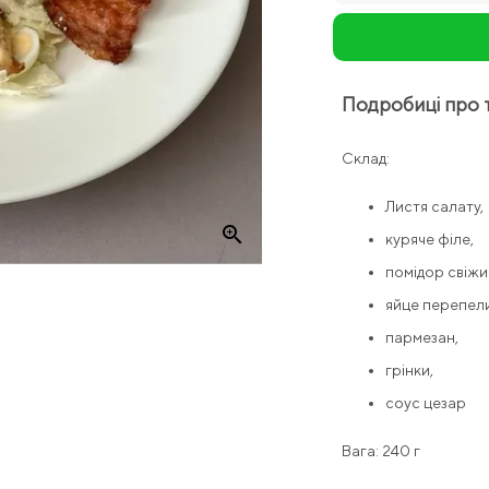
Подробиці про 
Склад:
Листя салату,
zoom_in
куряче філе,
помідор свіжи
яйце перепел
пармезан,
грінки,
соус цезар
Вага: 240 г