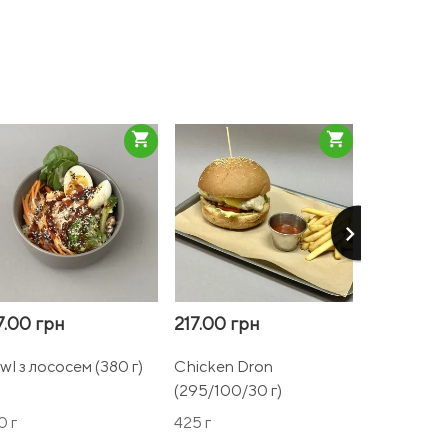
shopping_cart
shopping_cart
keyboard_arrow_right
7.00 грн
217.00 грн
207.00 г
wl з лососем (380 г)
Chicken Dron
Курячі стрі
(295/100/30 г)
0 г
425 г
350 г