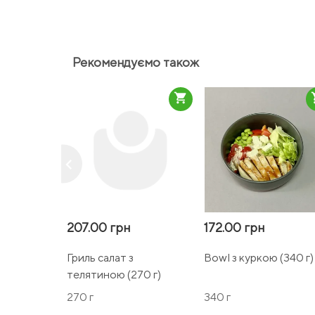
Рекомендуємо також
shopping_cart
sho
keyboard_arrow_left
207.00 грн
172.00 грн
Гриль салат з
Bowl з куркою (340 г)
телятиною (270 г)
270 г
340 г