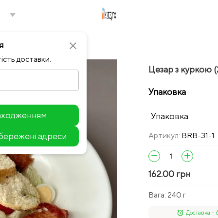
я
close
ість доставки.
Цезар з куркою (
Упаковка
находженням
Упаковка
збережені адреси
Артикул:
BRB-31-1
Leaflet
remove
add
162.00 грн
Вага:
240 г
alarm
Доставка - 