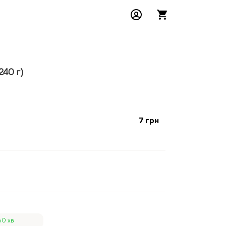
240 г)
7
грн
60 хв