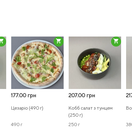
pping_cart
shopping_cart
shopping_cart
177.00 грн
207.00 грн
21
Цезаріо (490 г)
Кобб салат з тунцем
Bo
(250 г)
490 г
250 г
38