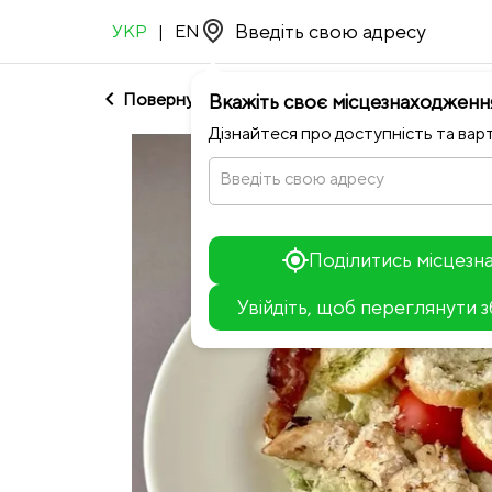
УКР
|
EN
chevron_left
Повернутися до Barbaresco
Вкажіть своє місцезнаходженн
Дізнайтеся про доступність та варт
Введіть свою адресу
Поділитись місцез
Увійдіть, щоб переглянути 
+
−