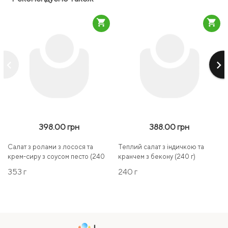
shopping_cart
shopping_cart
keyboard_arrow_left
keyboard_arrow_right
398.00 грн
388.00 грн
Салат з ролами з лосося та
Теплий салат з індичкою та
крем-сиру з соусом песто (240
кранчем з бекону (240 г)
г)
353 г
240 г