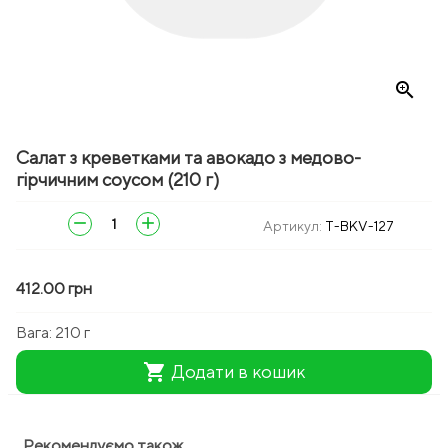
zoom_in
Салат з креветками та авокадо з медово-
гірчичним соусом (210 г)
remove
add
Артикул:
T-BKV-127
412.00 грн
Вага:
210 г
shopping_cart
Додати в кошик
Рекомендуємо також