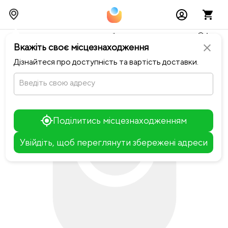
Тимчасово можливі перебої із онлайн оплатами🥺🔧
Вкажіть своє місцезнаходження
close
chevron_left
Повернутися до Байків
Дізнайтеся про доступність та вартість доставки.
Введіть свою адресу
Поділитись місцезнаходженням
Увійдіть, щоб переглянути збережені адреси
Leaflet
+
−