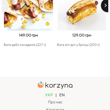
keyboard_arrow_left
keyboard_arrow_right
149.00 грн
129.00 грн
Вега-дабл кесадилія (227 г)
Вега хот-дог у бріоші (200 г)
УКР
|
EN
Про нас
Контакти