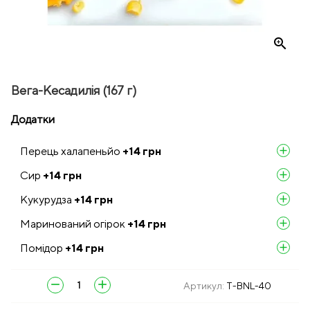
zoom_in
Вега-Кесадилія (167 г)
Додатки
Перець халапеньйо
+14
грн
add
Сир
+14
грн
add
Кукурудза
+14
грн
add
Маринований огірок
+14
грн
add
Помідор
+14
грн
add
remove
add
Артикул:
T-BNL-40