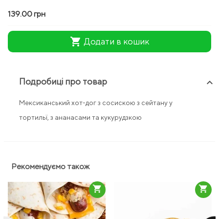
139.00 грн
shopping_cart
Додати в кошик
Подробиці про товар
keyboard_arrow_up
Мексиканський хот-дог з сосискою з сейтану у
тортильї, з ананасами та кукурудзкою
Рекомендуємо також
shopping_cart
shopping_cart