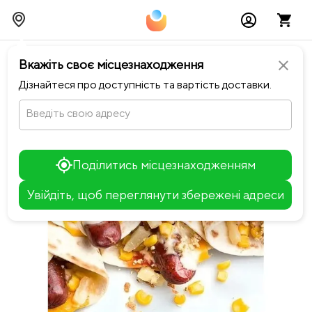
chevron_left
Повернутися до Білий Налив
Вкажіть своє місцезнаходження
close
Дізнайтеся про доступність та вартість доставки.
Введіть свою адресу
Поділитись місцезнаходженням
Увійдіть, щоб переглянути збережені адреси
Leaflet
+
−