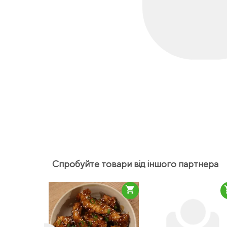
Спробуйте товари від іншого партнера
shopping_cart
sho