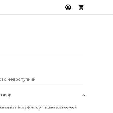
ово недоступний
товар
keyboard_arrow_up
а запікається у фритюрі і подається з соусом