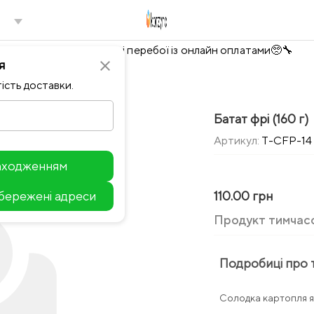
Тимчасово можливі перебої із онлайн оплатами🥺🔧
я
close
ість доставки.
Батат фрі (160 г)
Артикул:
T-CFP-14
находженням
збережені адреси
110.00 грн
Leaflet
Продукт тимчас
Подробиці про 
Солодка картопля як