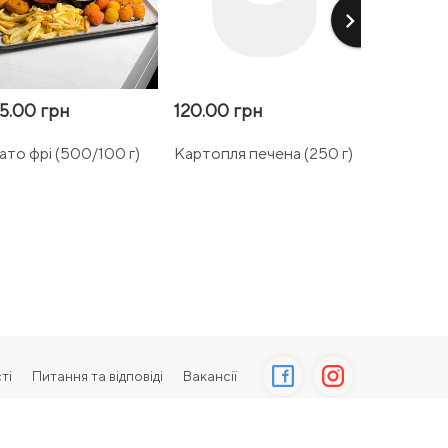
keyboard_arrow_right
5.00 грн
120.00 грн
320.00 г
ато фрі (500/100 г)
Картопля печена (250 г)
Курка Кор
г)
ті
Питання та відповіді
Вакансії