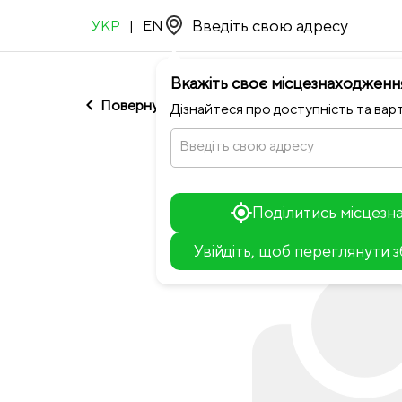
УКР
|
EN
Вкажіть своє місцезнаходженн
chevron_left
Повернутися до Шеф Панда
Дізнайтеся про доступність та варт
Введіть свою адресу
Поділитись місцез
Увійдіть, щоб переглянути 
+
−