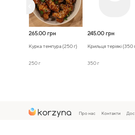
keyboard_arrow_left
265.00 грн
245.00 грн
Курка темпура (250 г)
Крильця теріякі (350 
250 г
350 г
Про нас
Контакти
Дос