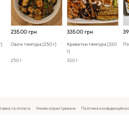
235.00 грн
335.00 грн
39
г)
Овочі темпура (250 г)
Креветки темпура (320
Пл
г)
250 г
320 г
тавка та оплата
Умови користування
Політика конфіденційнос
2026 Всі права захищені