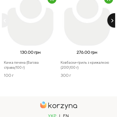
keyboard_arrow_left
keyboard_arrow_right
130.00 грн
276.00 грн
Качка печена (Вагова
Ковбаски-гриль з крижалкою
страва/100 г)
(200\100 г)
100 г
300 г
УКР
|
EN