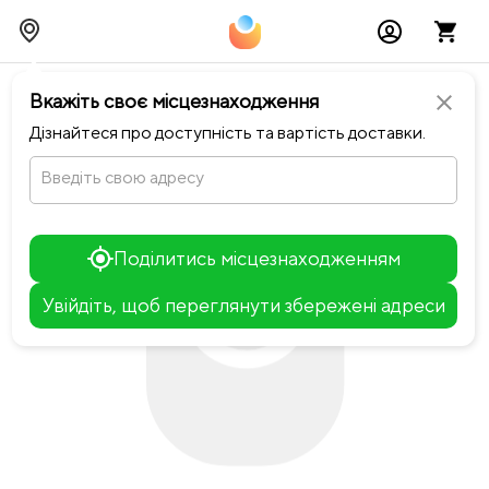
chevron_left
Повернутися до Dark Blue
Вкажіть своє місцезнаходження
close
Дізнайтеся про доступність та вартість доставки.
Введіть свою адресу
Поділитись місцезнаходженням
Увійдіть, щоб переглянути збережені адреси
Leaflet
+
−