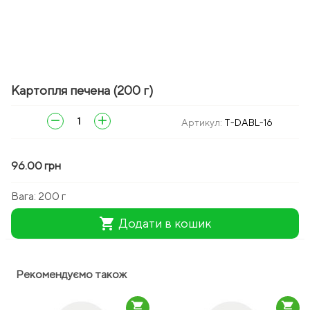
Картопля печена (200 г)
remove
add
Артикул:
T-DABL-16
96.00 грн
Вага:
200 г
shopping_cart
Додати в кошик
Рекомендуємо також
shopping_cart
shopping_cart