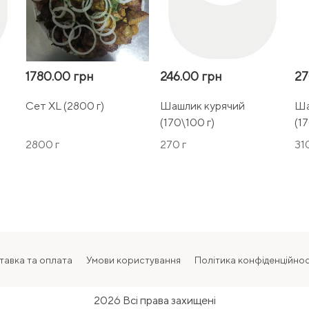
1780.00 грн
246.00 грн
27
Сет XL (2800 г)
Шашлик курячий
Ша
(170\100 г)
(1
2800 г
270 г
310
тавка та оплата
Умови користування
Політика конфіденційнос
2026 Всі права захищені