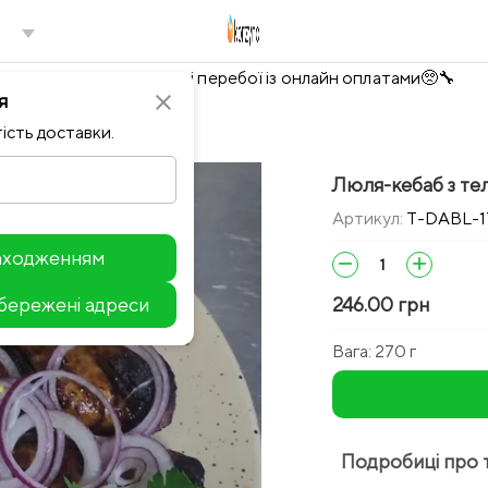
Тимчасово можливі перебої із онлайн оплатами🥺🔧
я
close
ість доставки.
Люля-кебаб з тел
Артикул:
T-DABL-1
находженням
remove
add
збережені адреси
246.00 грн
Leaflet
Вага:
270 г
Подробиці про 