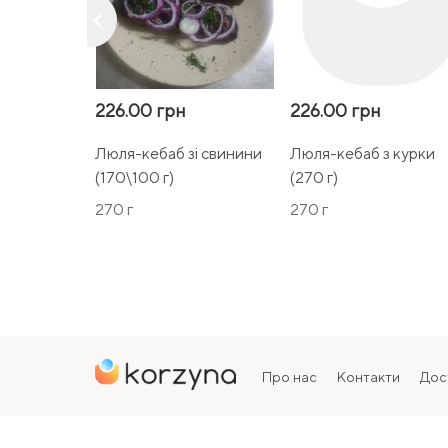
keyboard_arrow_left
226.00 грн
226.00 грн
Люля-кебаб зі свинини
Люля-кебаб з курки
(170\100 г)
(270 г)
270 г
270 г
Про нас
Контакти
Дос