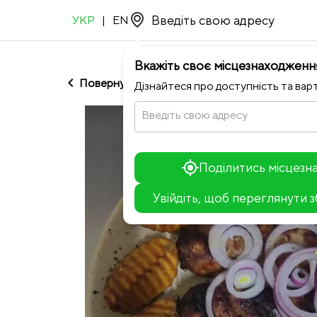
УКР
|
EN
Вкажіть своє місцезнаходженн
chevron_left
Повернутися до Dark Blue
Дізнайтеся про доступність та варт
Введіть свою адресу
Поділитись місцез
Увійдіть, щоб переглянути 
+
−