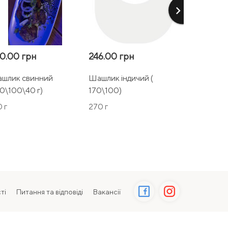
keyboard_arrow_right
0.00 грн
246.00 грн
380.00 г
шлик свинний
Шашлик індичий (
Шашлик т
70\100\40 г)
170\100)
(170\100\
 г
270 г
310 г
ті
Питання та відповіді
Вакансії