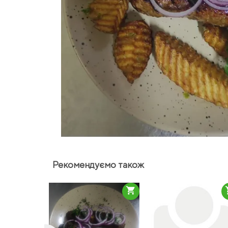
Рекомендуємо також
shopping_cart
sho