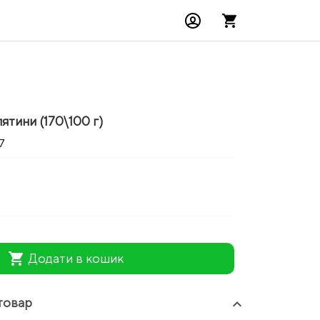
ятини (170\100 г)
7
shopping_cart
Додати в кошик
товар
keyboard_arrow_up