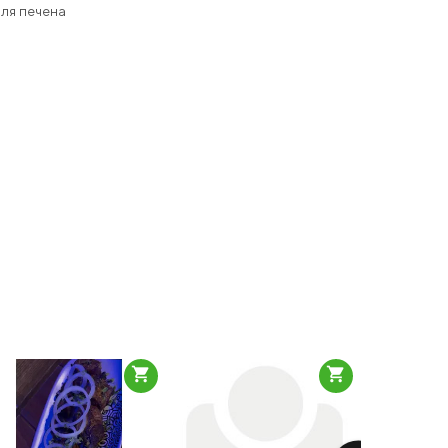
ля печена
shopping_cart
shopping_cart