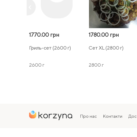
keyboard_arrow_left
1770.00 грн
1780.00 грн
Гриль-сет (2600 г)
Сет XL (2800 г)
2600 г
2800 г
Про нас
Контакти
Дос