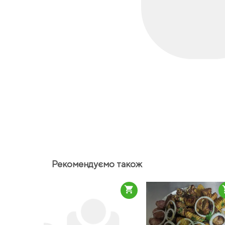
Рекомендуємо також
shopping_cart
sho