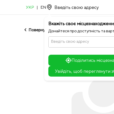
УКР
|
EN
Вкажіть своє місцезнаходженн
chevron_left
Повернутися до Dark Blue
Дізнайтеся про доступність та варт
Введіть свою адресу
Поділитись місцез
Увійдіть, щоб переглянути 
+
−