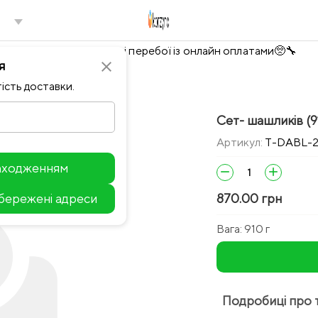
Тимчасово можливі перебої із онлайн оплатами🥺🔧
я
close
ість доставки.
Сет- шашликів (9
Артикул:
T-DABL-
находженням
remove
add
збережені адреси
870.00 грн
Leaflet
Вага:
910 г
Подробиці про 