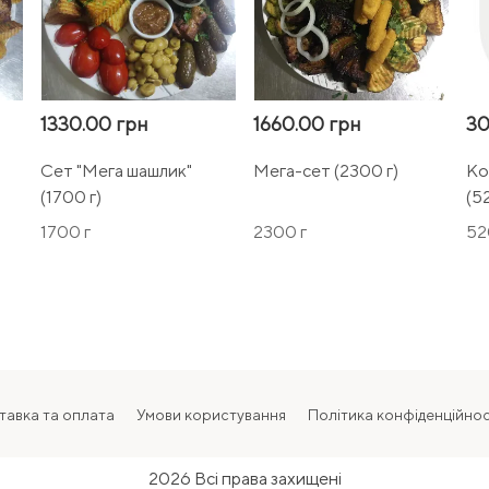
1330.00 грн
1660.00 грн
30
Сет "Мега шашлик"
Мега-сет (2300 г)
Ко
(1700 г)
(5
1700 г
2300 г
52
тавка та оплата
Умови користування
Політика конфіденційнос
2026 Всі права захищені