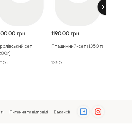
keyboard_arrow_right
00.00 грн
1190.00 грн
270.00 г
ролівський сет
Пташинний-сет (1350 г)
Шашлик с
200г)
(170\100\4
00 г
1350 г
310 г
ті
Питання та відповіді
Вакансії