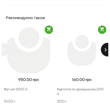
Рекомендуємо також
shopping_cart
shopping_cart
keyboard_arrow_left
keyboard_arrow_right
950.00 грн
160.00 грн
Фрі-сет (1000 г)
Картопля по-домашньому (300
г)
1000 г
300 г