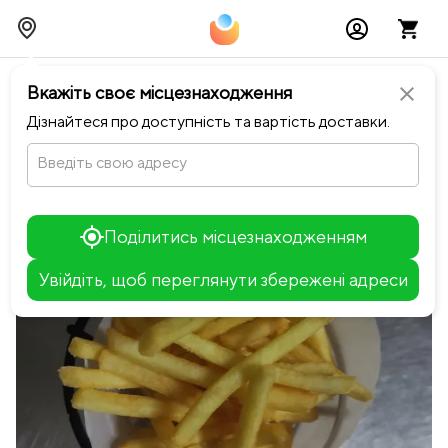
chevron_left
Повернутися до Dark Blue
Вкажіть своє місцезнаходження
close
Дізнайтеся про доступність та вартість доставки.
Введіть свою адресу
Поділитись місцезнаходженням
Увійдіть, щоб переглянути збережені адреси
Leaflet
+
−