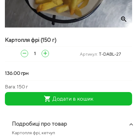
zoom_in
Картопля фрі (150 г)
remove
add
Артикул:
T-DABL-27
136.00 грн
Вага:
150 г
shopping_cart
Додати в кошик
Подробиці про товар
keyboard_arrow_up
Картопля фрі, кетчуп