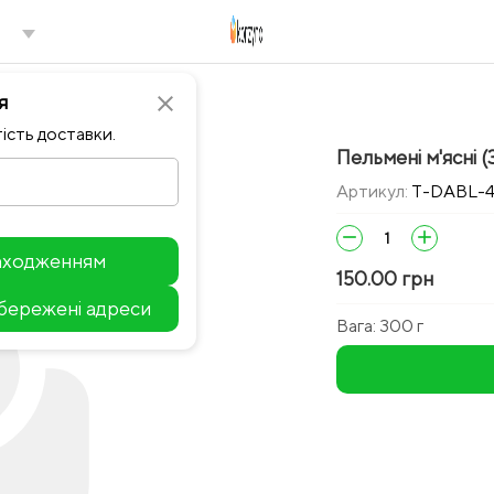
я
close
ість доставки.
Пельмені м'ясні (
Артикул:
T-DABL-
remove
add
находженням
150.00 грн
збережені адреси
Leaflet
Вага:
300 г