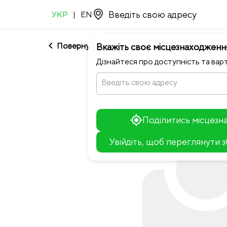
УКР
|
EN
chevron_left
Повернутися до Dark Blue
Вкажіть своє місцезнаходженн
Дізнайтеся про доступність та варт
Введіть свою адресу
Поділитись місцез
Увійдіть, щоб переглянути 
+
−