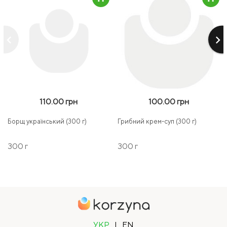
keyboard_arrow_left
keyboard_arrow_right
110.00 грн
100.00 грн
Борщ український (300 г)
Грибний крем-суп (300 г)
300 г
300 г
УКР
|
EN