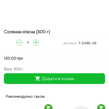
Солянка м'ясна (300 г)
remove
add
Артикул:
T-DABL-68
120.00 грн
Вага:
300 г
shopping_cart
Додати в кошик
Рекомендуємо також
shopping_cart
shopping_cart