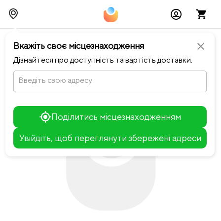
chevron_left
Повернутися до Dark Blue
Вкажіть своє місцезнаходження
close
Дізнайтеся про доступність та вартість доставки.
Введіть свою адресу
Поділитись місцезнаходженням
Увійдіть, щоб переглянути збережені адреси
Leaflet
+
−