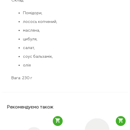
Склад:
Помідори,
лосось копчений,
масляна,
цибуля,
салат,
соус бальзамік,
олія
Вага: 230 г
Рекомендуємо також
shopping_cart
shopping_cart