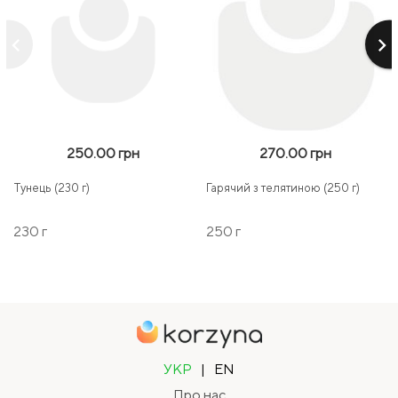
keyboard_arrow_left
keyboard_arrow_right
250.00 грн
270.00 грн
Тунець (230 г)
Гарячий з телятиною (250 г)
230 г
250 г
УКР
|
EN
Про нас