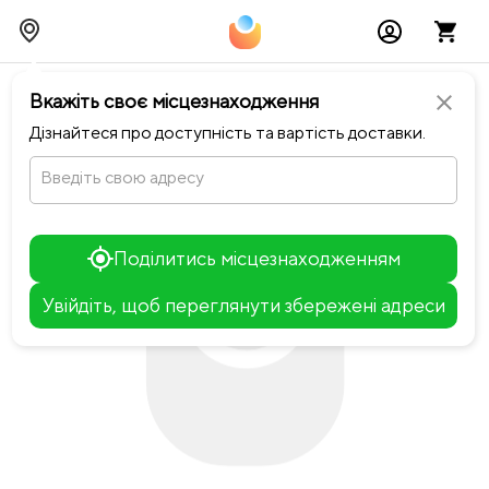
chevron_left
Повернутися до Dark Blue
Вкажіть своє місцезнаходження
close
Дізнайтеся про доступність та вартість доставки.
Введіть свою адресу
Поділитись місцезнаходженням
Увійдіть, щоб переглянути збережені адреси
Leaflet
+
−