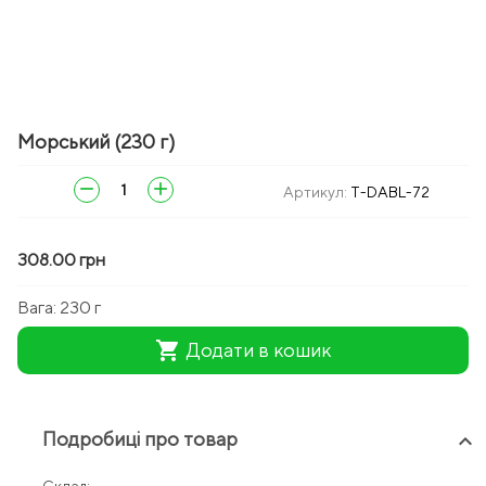
Морський (230 г)
remove
add
Артикул:
T-DABL-72
308.00 грн
Вага:
230 г
shopping_cart
Додати в кошик
Подробиці про товар
keyboard_arrow_up