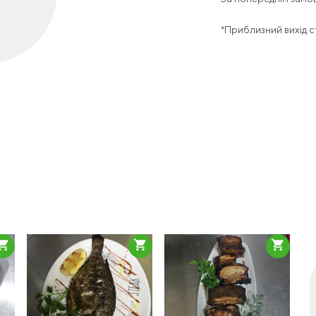
*Приблизний вихід с
pping_cart
shopping_cart
shopping_cart