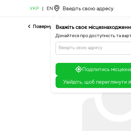
УКР
|
EN
chevron_left
Повернутися до Dark Blue
Вкажіть своє місцезнаходженн
Дізнайтеся про доступність та варт
Введіть свою адресу
Поділитись місцез
Увійдіть, щоб переглянути 
+
−