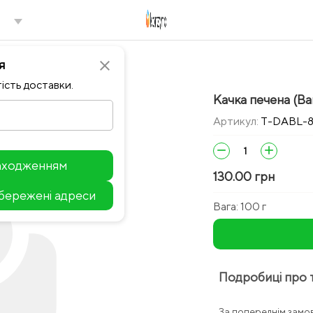
я
close
ість доставки.
Качка печена (Ва
Артикул:
T-DABL-
remove
add
находженням
130.00 грн
збережені адреси
Leaflet
Вага:
100 г
Подробиці про 
За попереднім замов