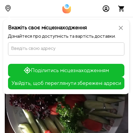
chevron_left
Повернутися до Dark Blue
Вкажіть своє місцезнаходження
close
Дізнайтеся про доступність та вартість доставки.
Введіть свою адресу
Поділитись місцезнаходженням
Увійдіть, щоб переглянути збережені адреси
Leaflet
+
−