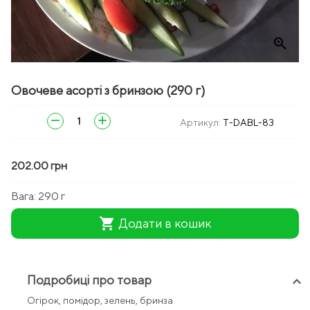
zoom_in
Овочеве асорті з бринзою (290 г)
remove
add
Артикул:
T-DABL-83
202.00 грн
Вага:
290 г
shopping_cart
Додати в кошик
Подробиці про товар
keyboard_arrow_up
Огірок, помідор, зелень, бринза