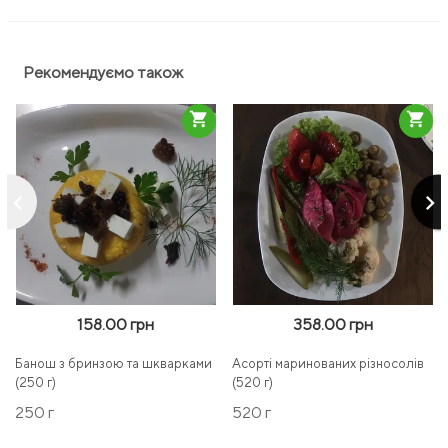
Рекомендуємо також
shopping_cart
shopping_cart
keyboard_arrow_left
keyboard_arrow_right
158.00 грн
358.00 грн
Банош з бринзою та шкварками
Асорті маринованих різносолів
(250 г)
(520 г)
250 г
520 г