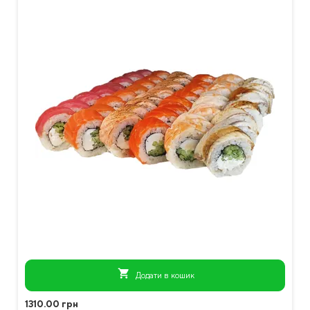
shopping_cart
Додати в кошик
1310.00 грн