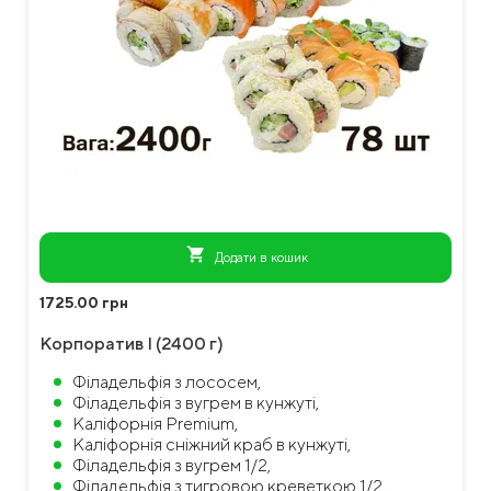
shopping_cart
Додати в кошик
1725.00 грн
Корпоратив I (2400 г)
Філадельфія з лососем,
Філадельфія з вугрем в кунжуті,
Каліфорнія Premium,
Каліфорнія сніжний краб в кунжутi,
Філадельфія з вугрем 1/2,
Філадельфія з тигровою креветкою 1/2,