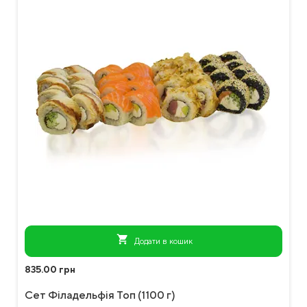
shopping_cart
Додати в кошик
835.00 грн
Сет Філадельфія Топ (1100 г)