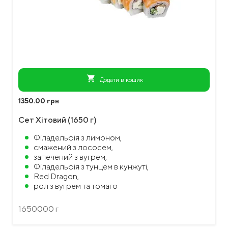
shopping_cart
Додати в кошик
1350.00 грн
Сет Хітовий (1650 г)
Філадельфія з лимоном,
смажений з лососем,
запечений з вугрем,
Філадельфія з тунцем в кунжуті,
Red Dragon,
рол з вугрем та томаго
1650000 г