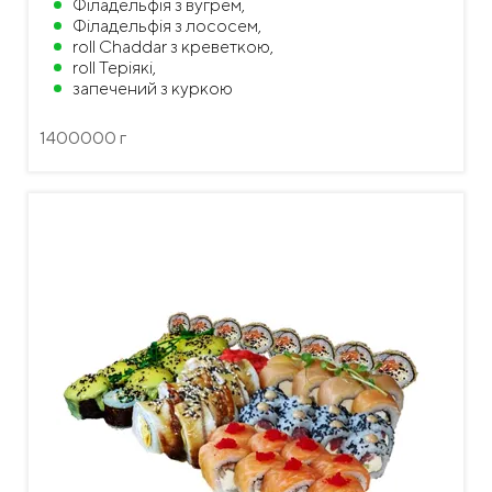
Філадельфія з вугрем,
Філадельфія з лососем,
roll Chaddar з креветкою,
roll Teріякі,
запечений з куркою
1400000 г