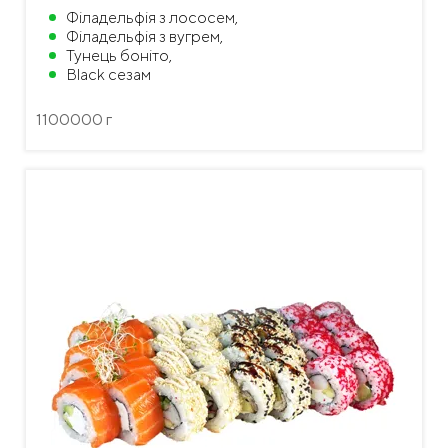
Філадельфія з лососем,
Філадельфія з вугрем,
Тунець боніто,
Black сезам
1100000 г