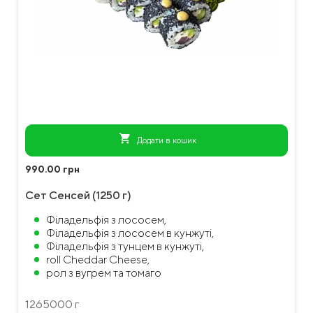
shopping_cart
Додати в кошик
990.00 грн
Сет Сенсей (1250 г)
Філадельфія з лососем,
Філадельфія з лососем в кунжуті,
Філадельфія з тунцем в кунжуті,
roll Cheddar Cheese,
рол з вугрем та томаго
1265000 г