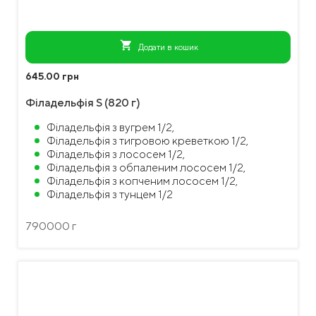
shopping_cart
Додати в кошик
645.00 грн
Філадельфія S (820 г)
Філадельфія з вугрем 1/2,
Філадельфія з тигровою креветкою 1/2,
Філадельфія з лососем 1/2,
Філадельфія з обпаленим лососем 1/2,
Філадельфія з копченим лососем 1/2,
Філадельфія з тунцем 1/2
790000 г