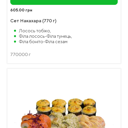
605.00 грн
Сет Накахара (770 г)
Лосось тобіко,
Філа лосось-Філа тунець,
Філа боніто-Філа сезам
770000 г