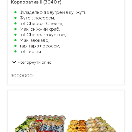
Корпоратив II (3040 г)
Філадельфія з вугрем в кунжуті,
Футо з лососем,
roll Cheddar Cheese,
Макі сніжний краб,
roll Cheddar з куркою,
Макі авокадо,
тар-тар з лососем,
roll Теріякі,
Golden Dragon,
keyboard_arrow_down
roll Backed Salmon,
Розгорнути опис
Філадельфія Ебі-Спайсі,
Філадельфія з лососем в кунжуті
3000000 г