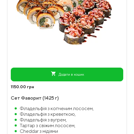
shopping_cart
Додати в кошик
1150.00 грн
Сет Фаворит (1425 г)
Філадельфія з копченим лососем,
Філадельфія з креветкою,
Філадельфія з вугрем,
Тартар з свіжим лососем,
Cheddar з мідіями