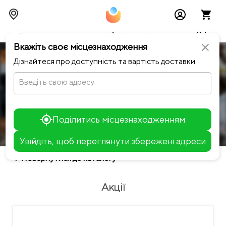
Тимчасово можливі перебої із онлайн оплатами🥺🔧
Вкажіть своє місцезнаходження
close
Дізнайтеся про доступність та вартість доставки.
Fish Sushi
Введіть свою адресу
Вартість доставки
Поділитись місцезнаходженням
search
Акції
Сети
Філадельфія
Калі
Увійдіть, щоб переглянути збережені адреси
Leaflet
chevron_left
Повернутися до каталогу
+
−
Акції