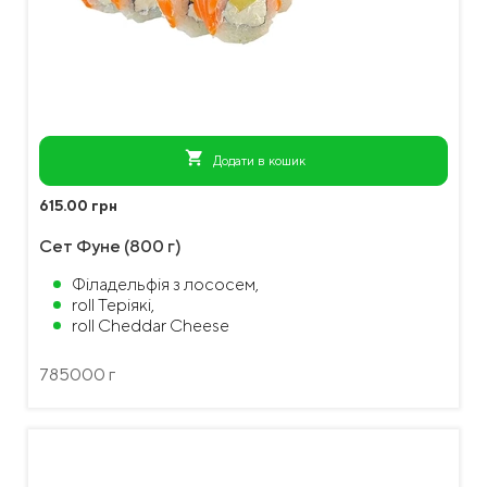
shopping_cart
Додати в кошик
615.00 грн
Сет Фуне (800 г)
Філадельфія з лососем,
roll Теріякі,
roll Cheddar Cheese
785000 г