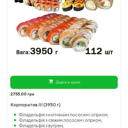
shopping_cart
Додати в кошик
2755.00 грн
Корпоратив III (3950 г)
Філадельфія з копченим лососем і огірком,
Філадельфія з свіжим лососем і огірком,
Філадельфія з вугрем,