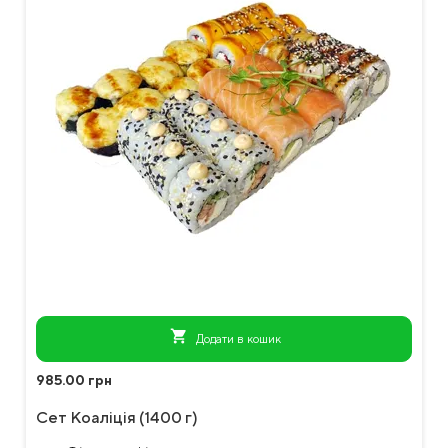
shopping_cart
Додати в кошик
985.00 грн
Сет Коаліція (1400 г)