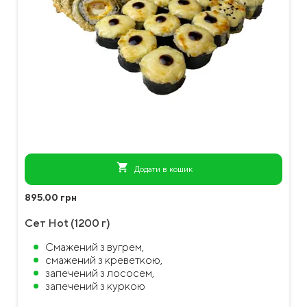
shopping_cart
Додати в кошик
895.00 грн
Сет Hot (1200 г)
Смажений з вугрем,
смажений з креветкою,
запечений з лососем,
запечений з куркою