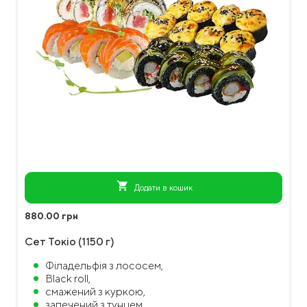
shopping_cart
Додати в кошик
880.00 грн
Сет Токіо (1150 г)
Філадельфія з лососем,
Black roll,
смажений з куркою,
запечений з тунцем