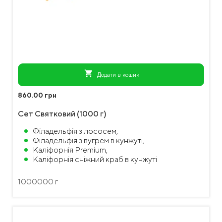
shopping_cart
Додати в кошик
860.00 грн
Сет Святковий (1000 г)
Філадельфія з лососем,
Філадельфія з вугрем в кунжуті,
Каліфорнія Premium,
Каліфорнія сніжний краб в кунжуті
1000000 г