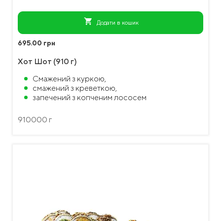
shopping_cart
Додати в кошик
695.00 грн
Хот Шот (910 г)
Смажений з куркою,
смажений з креветкою,
запечений з копченим лососем
910000 г