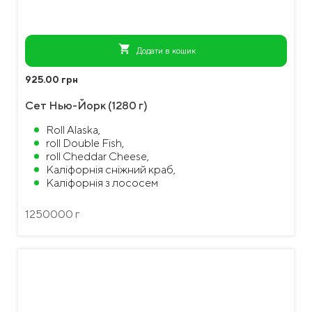
shopping_cart
Додати в кошик
925.00 грн
Сет Нью-Йорк (1280 г)
Roll Alaska,
roll Double Fish,
roll Cheddar Cheese,
Каліфорнія сніжний краб,
Каліфорнія з лососем
1250000 г