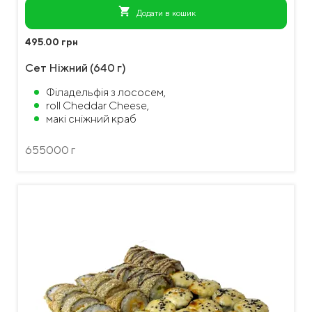
shopping_cart
Додати в кошик
495.00 грн
Сет Ніжний (640 г)
Філадельфія з лососем,
roll Cheddar Cheese,
макі сніжний краб
655000 г