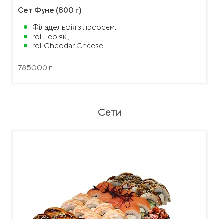
Сет Фуне (800 г)
Філадельфія з лососем,
roll Теріякі,
roll Cheddar Cheese
785000 г
Сети