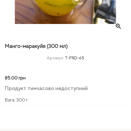
zoom_in
Манго-маракуйя (300 мл)
Артикул:
T-FRD-65
85.00 грн
Продукт тимчасово недоступний
Вага:
300 г