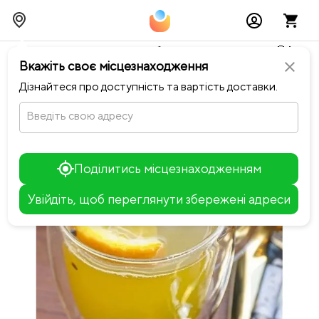
Тимчасово можливі перебої із онлайн оплатами🥺🔧
Вкажіть своє місцезнаходження
close
chevron_left
Повернутися до FRIDAY: fine food & wine
Дізнайтеся про доступність та вартість доставки.
Введіть свою адресу
Поділитись місцезнаходженням
Увійдіть, щоб переглянути збережені адреси
Leaflet
+
−