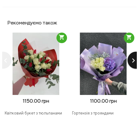
Рекомендуємо також
shopping_cart
shopping_cart
keyboard_arrow_left
keyboard_arrow_right
1150.00 грн
1100.00 грн
Квітковий букет з тюльпанами
Гортензія з трояндами