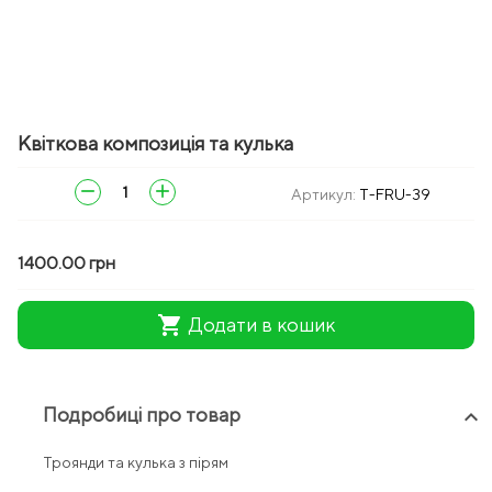
Квіткова композиція та кулька
remove
add
Артикул:
T-FRU-39
1400.00 грн
shopping_cart
Додати в кошик
Подробиці про товар
keyboard_arrow_up
Троянди та кулька з пірям