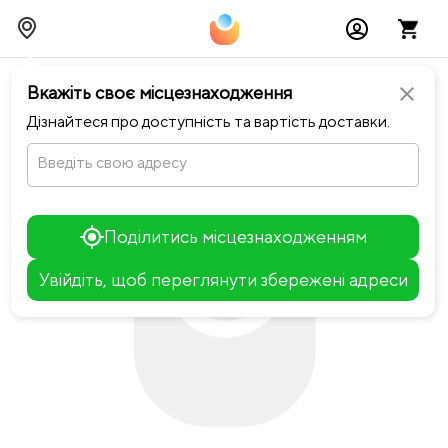
chevron_left
Повернутися до Frutiana
Вкажіть своє місцезнаходження
close
Дізнайтеся про доступність та вартість доставки.
Введіть свою адресу
Поділитись місцезнаходженням
Увійдіть, щоб переглянути збережені адреси
Leaflet
+
−