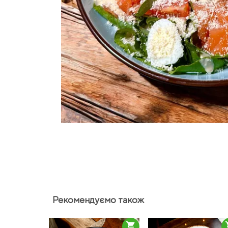
Рекомендуємо також
shopping_cart
sho