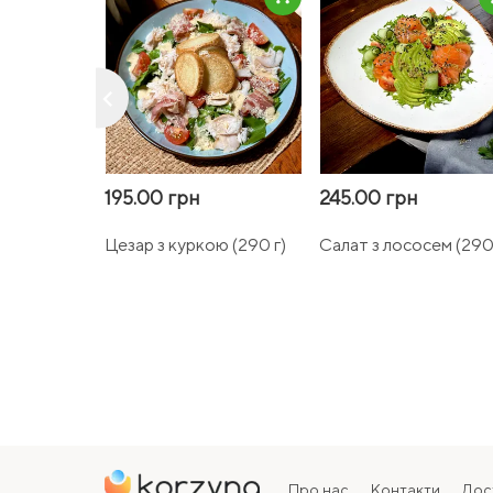
keyboard_arrow_left
195.00 грн
245.00 грн
Цезар з куркою (290 г)
Салат з лососем (290 
Про нас
Контакти
Дос