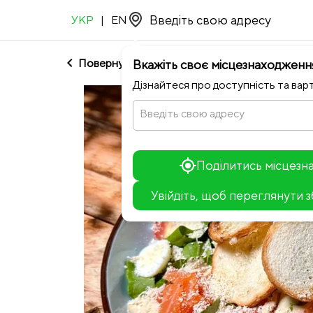
УКР
|
EN
chevron_left
Повернутися до Guru Food
Вкажіть своє місцезнаходженн
Дізнайтеся про доступність та варт
Введіть свою адресу
Поділитись місцез
Увійдіть, щоб переглянути 
+
−