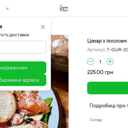
я
close
ість доставки.
Цезар з лососем 
Артикул:
T-GUR-2
remove
add
находженням
225.00 грн
збережені адреси
Leaflet
Подробиці про 
Склад: