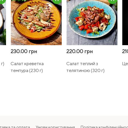
230.00 грн
220.00 грн
21
г)
Салат креветка
Салат теплий з
Це
темпура (230 г)
телятиною (320 г)
тавка та оплата
Умови користування
Політика конфіденційнос