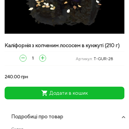
zoom_in
Каліфорнія з копченим лососем в кунжуті (210 г)
remove
add
Артикул:
T-GUR-28
240.00 грн
shopping_cart
Додати в кошик
Подробиці про товар
keyboard_arrow_up