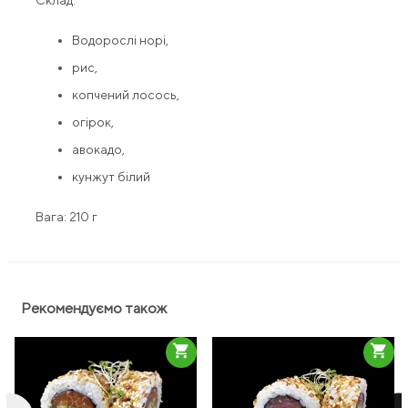
Склад:
Водорослі норі,
рис,
копчений лосось,
огірок,
авокадо,
кунжут білий
Вага: 210 г
Рекомендуємо також
shopping_cart
shopping_cart