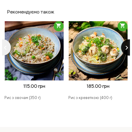
Рекомендуємо також
shopping_cart
shopping_cart
keyboard_arrow_left
keyboard_arrow_right
115.00 грн
185.00 грн
Рис з овочам (350 г)
Рис з креветкою (400 г)