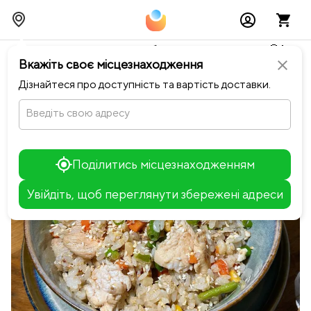
Тимчасово можливі перебої із онлайн оплатами🥺🔧
Вкажіть своє місцезнаходження
close
chevron_left
Повернутися до Guru Food
Дізнайтеся про доступність та вартість доставки.
Введіть свою адресу
Поділитись місцезнаходженням
Увійдіть, щоб переглянути збережені адреси
Leaflet
+
−