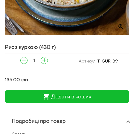
zoom_in
Рис з куркою (430 г)
remove
add
Артикул:
T-GUR-89
135.00 грн
shopping_cart
Додати в кошик
Подробиці про товар
keyboard_arrow_up