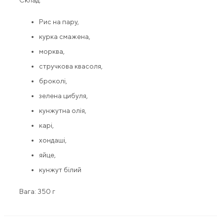
Склад:
Рис на пару,
курка смажена,
морква,
стручкова квасоля,
броколі,
зелена цибуля,
кунжутна олія,
карі,
хондаші,
яйце,
кунжут білий
Вага: 350 г