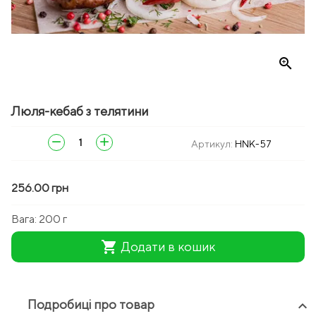
zoom_in
Люля-кебаб з телятини
remove
add
Артикул:
HNK-57
256.00 грн
Вага:
200 г
shopping_cart
Додати в кошик
Подробиці про товар
keyboard_arrow_up