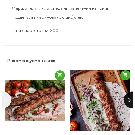
Фарш з телятини зі спеціями, запечений на грилі.
Подається з маринованою цибулею.
Вага сирої страви: 200 г
Рекомендуємо також
shopping_cart
shopping_cart
keyboard_arrow_left
keyboard_arrow_right