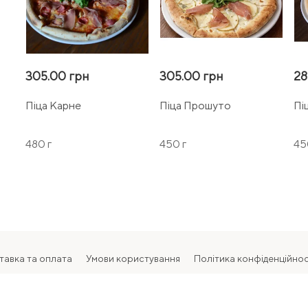
305.00 грн
305.00 грн
28
Піца Карне
Піца Прошуто
Пі
480 г
450 г
45
тавка та оплата
Умови користування
Політика конфіденційнос
2026 Всі права захищені