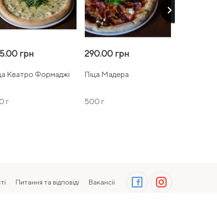
keyboard_arrow_right
5.00 грн
290.00 грн
325.00 г
ца Кватро Формаджі
Піца Мадера
Піца з мо
0 г
500 г
480 г
ті
Питання та відповіді
Вакансії