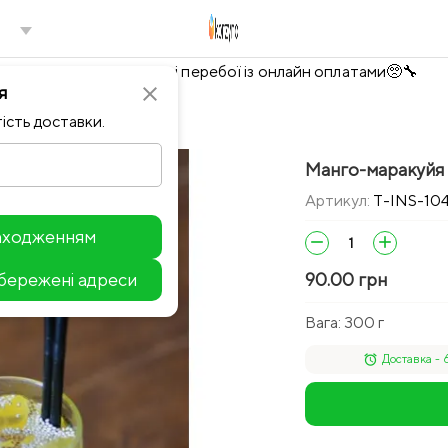
Тимчасово можливі перебої із онлайн оплатами🥺🔧
я
close
ість доставки.
Манго-маракуйя
Артикул:
T-INS-10
находженням
remove
add
збережені адреси
90.00 грн
Leaflet
Вага:
300 г
alarm
Доставка - 