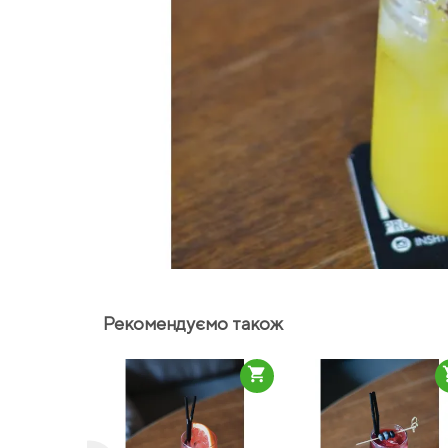
Рекомендуємо також
shopping_cart
sho