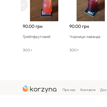
keyboard_arrow_left
90.00 грн
90.00 грн
Грейпфрутовий
Чорниця-лаванда
300 г
300 г
Про нас
Контакти
Дос