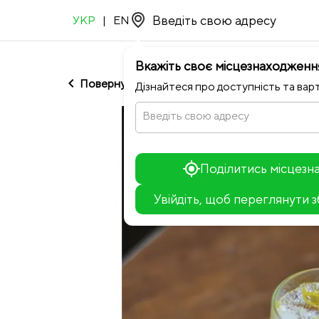
УКР
|
EN
Вкажіть своє місцезнаходженн
chevron_left
Повернутися до INSHYY PROSECCO BAR
Дізнайтеся про доступність та варт
Введіть свою адресу
Поділитись місцез
Увійдіть, щоб переглянути 
+
−