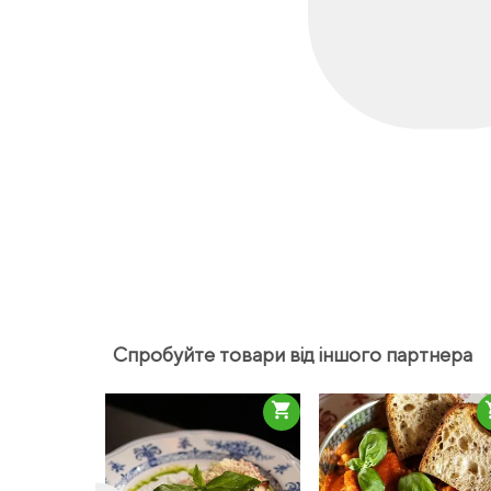
Спробуйте товари від іншого партнера
shopping_cart
sho