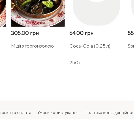
305.00 грн
64.00 грн
55
Мідії з горгонзолою
Coca-Cola (0,25 л)
Spr
250 г
тавка та оплата
Умови користування
Політика конфіденційнос
2026 Всі права захищені