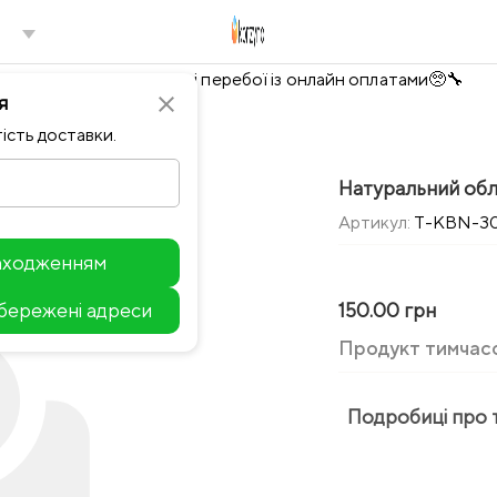
Тимчасово можливі перебої із онлайн оплатами🥺🔧
я
close
ість доставки.
Натуральний обл
Артикул:
T-KBN-3
находженням
збережені адреси
150.00 грн
Leaflet
Продукт тимчас
Подробиці про 