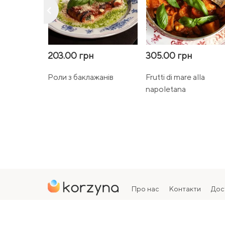
keyboard_arrow_left
203.00 грн
305.00 грн
Роли з баклажанів
Frutti di mare alla
napoletana
Про нас
Контакти
Дос