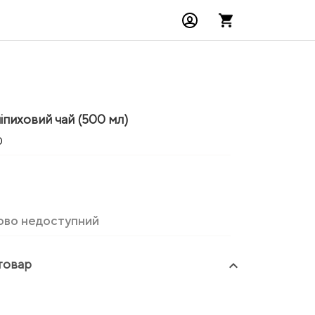
іпиховий чай (500 мл)
0
ово недоступний
товар
keyboard_arrow_up