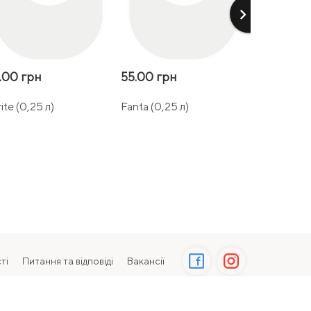
keyboard_arrow_right
.00 грн
55.00 грн
55.00 гр
ite (0,25 л)
Fanta (0,25 л)
Schweppes 
ті
Питання та відповіді
Вакансії