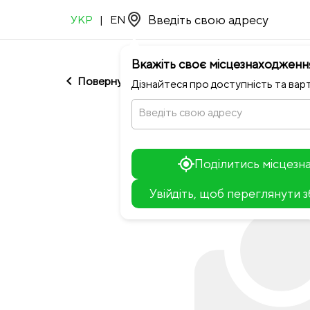
УКР
|
EN
Вкажіть своє місцезнаходженн
chevron_left
Повернутися до Кабінет 56
Дізнайтеся про доступність та варт
Введіть свою адресу
Поділитись місцез
Увійдіть, щоб переглянути 
+
−