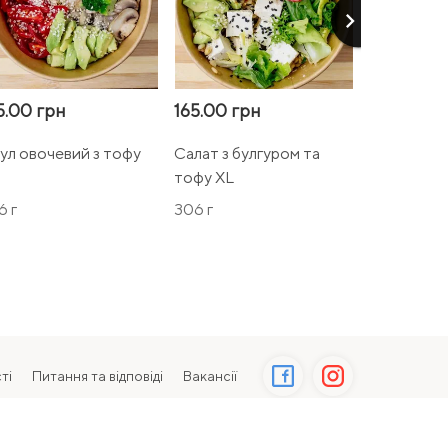
keyboard_arrow_right
5.00 грн
165.00 грн
195.00 гр
ул овочевий з тофу
Салат з булгуром та
Боул з кін
тофу XL
XL
6 г
306 г
361 г
ті
Питання та відповіді
Вакансії