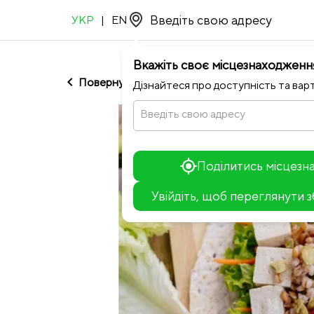
УКР
|
EN
Вкажіть своє місцезнаходженн
chevron_left
Повернутися до Kashka
Дізнайтеся про доступність та варт
Введіть свою адресу
Поділитись місцез
Увійдіть, щоб переглянути 
+
−