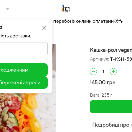
Тимчасово можливі перебої із онлайн оплатами🥺🔧
я
close
ість доставки.
Кашка-рол vega
Артикул:
T-KSH-58
находженням
remove
add
збережені адреси
145.00 грн
Leaflet
Вага:
235 г
Подробиці про 