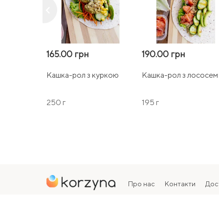
keyboard_arrow_left
165.00 грн
190.00 грн
Кашка-рол з куркою
Кашка-рол з лососем
250 г
195 г
Про нас
Контакти
Дос