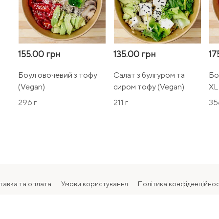
155.00 грн
135.00 грн
17
Боул овочевий з тофу
Салат з булгуром та
Бо
(Vegan)
сиром тофу (Vegan)
XL
296 г
211 г
35
тавка та оплата
Умови користування
Політика конфіденційнос
2026 Всі права захищені