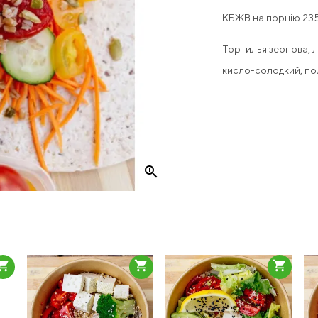
КБЖВ на порцію 235 
Тортилья зернова, ли
кисло-солодкий, по
zoom_in
pping_cart
shopping_cart
shopping_cart