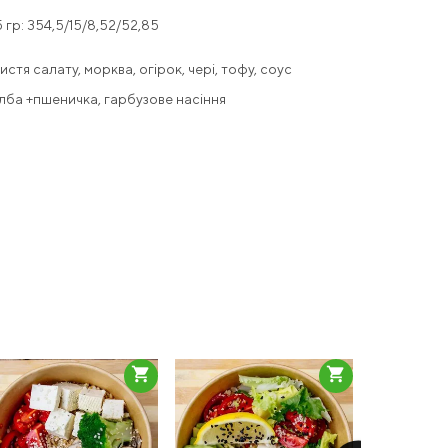
гр: 354,5/15/8,52/52,85
стя салату, морква, огірок, чері, тофу, соус
лба +пшеничка, гарбузове насіння
shopping_cart
shopping_cart