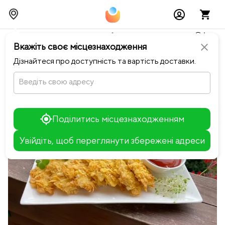
Тимчасово можливі перебої із онлайн оплатами🥺🔧
Вкажіть своє місцезнаходження
close
chevron_left
Повернутися до Хутір
Дізнайтеся про доступність та вартість доставки.
Введіть свою адресу
Поділитись місцезнаходженням
Увійдіть, щоб переглянути збережені адреси
Leaflet
+
−