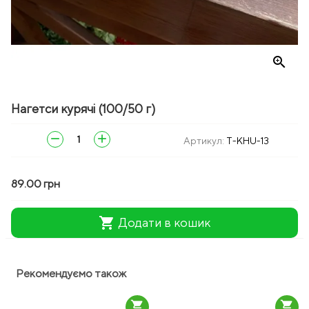
zoom_in
Нагетси курячі (100/50 г)
remove
add
Артикул:
T-KHU-13
89.00 грн
shopping_cart
Додати в кошик
Рекомендуємо також
shopping_cart
shopping_cart