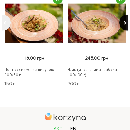
keyboard_arrow_left
keyboard_arrow_right
118.00 грн
245.00 грн
Печінка смажена з цибулею
Язик тушкований з грибами
(100/50 г)
(100/100 г)
150 г
200 г
УКР
|
EN