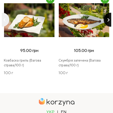
keyboard_arrow_left
keyboard_arrow_right
95.00 грн
105.00 грн
Ковбаска гриль (Вагова
Скумбрія запечена (Вагова
страва/100 г)
страва/100 г)
100 г
100 г
УКР
|
EN