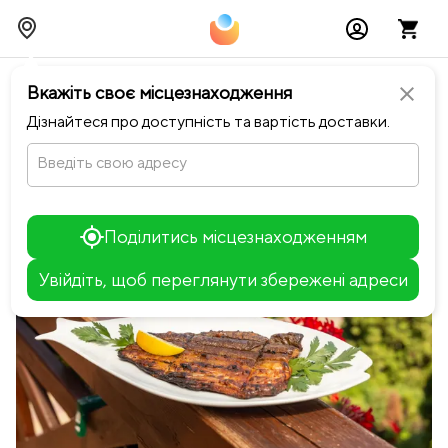
chevron_left
Повернутися до Хутір
Вкажіть своє місцезнаходження
close
Дізнайтеся про доступність та вартість доставки.
Введіть свою адресу
Поділитись місцезнаходженням
Увійдіть, щоб переглянути збережені адреси
Leaflet
+
−