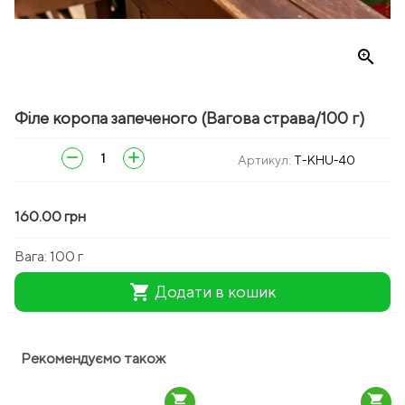
zoom_in
Філе коропа запеченого (Вагова страва/100 г)
remove
add
Артикул:
T-KHU-40
160.00 грн
Вага:
100 г
shopping_cart
Додати в кошик
Рекомендуємо також
shopping_cart
shopping_cart