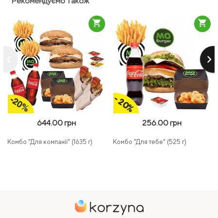
Рекомендуємо також
shopping_cart
shopping_cart
keyboard_arrow_left
keyboard_arrow_right
644.00 грн
256.00 грн
Комбо "Для компанії" (1635 г)
Комбо "Для тебе" (525 г)