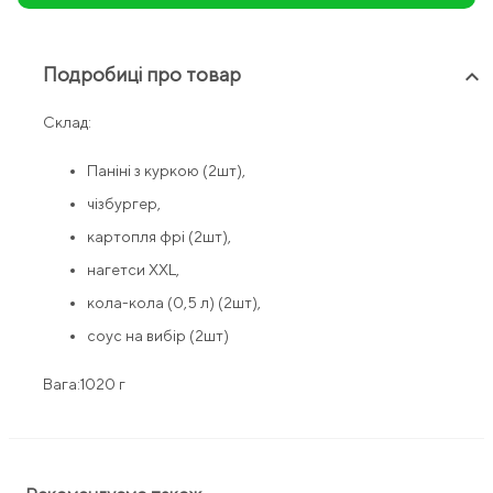
Подробиці про товар
keyboard_arrow_up
Склад:
Паніні з куркою (2шт),
чізбургер,
картопля фрі (2шт),
нагетси XXL,
кола-кола (0,5 л) (2шт),
соус на вибір (2шт)
Вага:1020 г