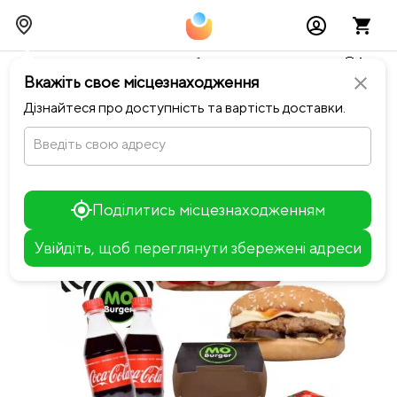
Тимчасово можливі перебої із онлайн оплатами🥺🔧
Вкажіть своє місцезнаходження
close
chevron_left
Повернутися до Майстерня тіста
Дізнайтеся про доступність та вартість доставки.
Введіть свою адресу
Поділитись місцезнаходженням
Увійдіть, щоб переглянути збережені адреси
Leaflet
+
−