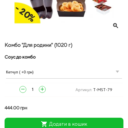
zoom_in
Комбо "Для родини" (1020 г)
Соус до комбо
remove
add
Артикул:
T-MST-79
444.00 грн
shopping_cart
Додати в кошик