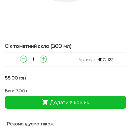
Сік томатний скло (300 мл)
remove
add
Артикул:
MRC-122
55.00 грн
Вага:
300 г
shopping_cart
Додати в кошик
Рекомендуємо також