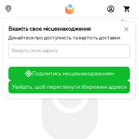
Тимчасово можливі перебої із онлайн оплатами🥺🔧
Вкажіть своє місцезнаходження
close
chevron_left
Повернутися до Merci
Дізнайтеся про доступність та вартість доставки.
Введіть свою адресу
Поділитись місцезнаходженням
Увійдіть, щоб переглянути збережені адреси
Leaflet
+
−