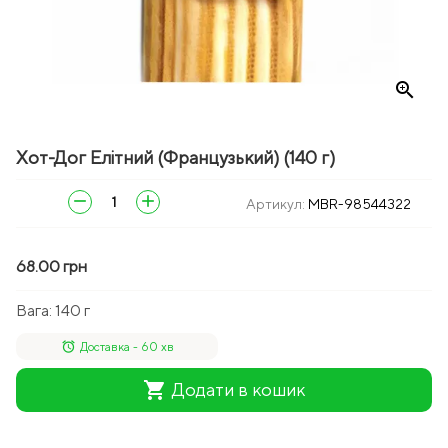
zoom_in
Хот-Дог Елітний (Французький) (140 г)
remove
add
Артикул:
MBR-98544322
68.00 грн
Вага:
140 г
alarm
Доставка - 60 хв
shopping_cart
Додати в кошик