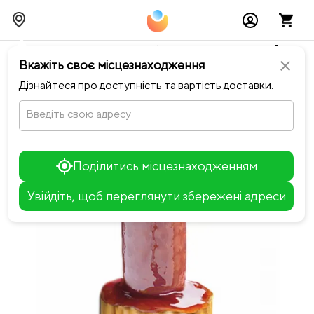
Тимчасово можливі перебої із онлайн оплатами🥺🔧
Вкажіть своє місцезнаходження
close
chevron_left
Повернутися до MoBurger
Дізнайтеся про доступність та вартість доставки.
Введіть свою адресу
Поділитись місцезнаходженням
Увійдіть, щоб переглянути збережені адреси
Leaflet
+
−