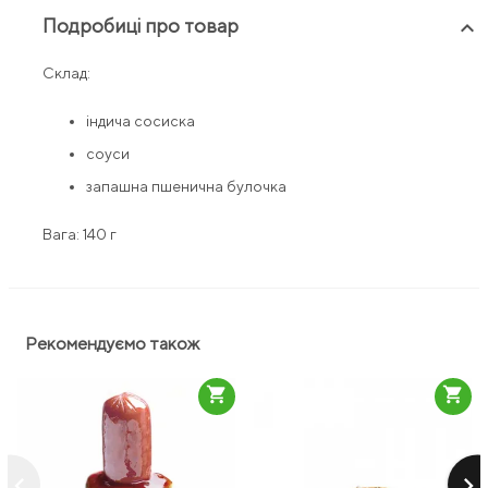
Подробиці про товар
keyboard_arrow_up
Склад:
індича сосиска
соуси
запашна пшенична булочка
Вага: 140 г
Рекомендуємо також
shopping_cart
shopping_cart
keyboard_arrow_left
keyboard_arrow_right