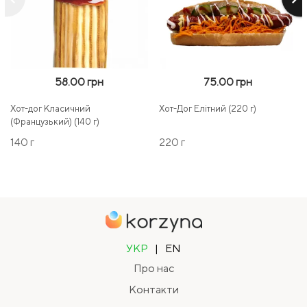
58.00 грн
75.00 грн
Хот-дог Класичний
Хот-Дог Елітний (220 г)
(Французький) (140 г)
140 г
220 г
УКР
|
EN
Про нас
Контакти