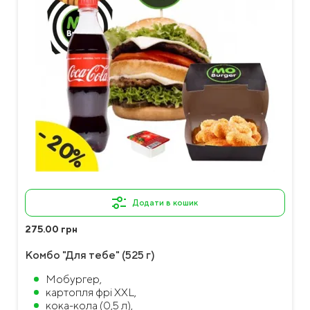
Додати в кошик
275.00 грн
Комбо "Для тебе" (525 г)
Мобургер,
картопля фрі XXL,
кока-кола (0,5 л),