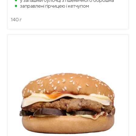
у запашній булочці з пшеничного борошна
заправлені гірчицею і кетчупом
140 г