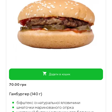
shopping_cart
Додати в кошик
70.00 грн
Гамбургер (140 г)
біфштекс із натуральної яловичини
шматочки маринованого огірка