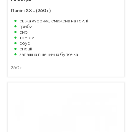
Паніні XXL (260 г)
свіжа курочка, смажена на грилі
гриби
сир
томати
соус
спеціі
запашна пшенична булочка
260 г