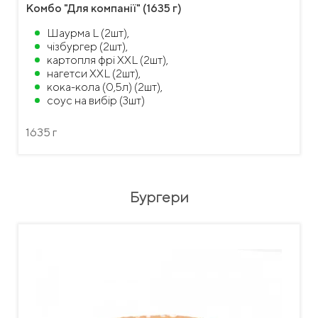
Комбо "Для компанії" (1635 г)
Шаурма L (2шт),
чізбургер (2шт),
картопля фрі XXL (2шт),
нагетси XXL (2шт),
кока-кола (0,5л) (2шт),
соус на вибір (3шт)
1635 г
Бургери