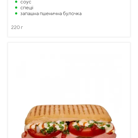
соус
спеціі
запашна пшенична булочка
220 г