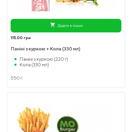
shopping_cart
Додати в кошик
115.00 грн
Паніні з куркою + Кола (330 мл)
Паніні з куркою (220 г)
Кола (330 мл)
550 г