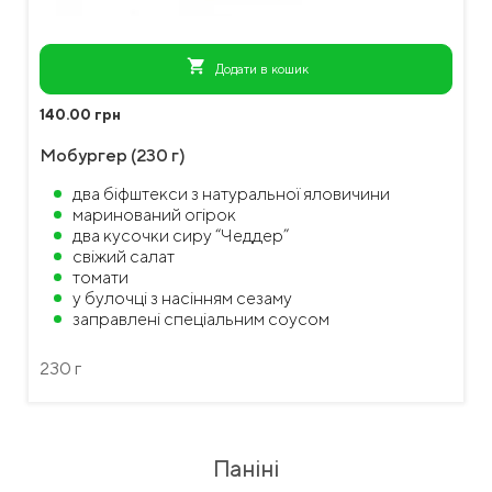
shopping_cart
Додати в кошик
140.00 грн
Мобургер (230 г)
два біфштекси з натуральної яловичини
маринований огірок
два кусочки сиру “Чеддер”
свіжий салат
томати
у булочці з насінням сезаму
заправлені спеціальним соусом
230 г
Паніні