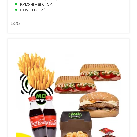
курячі нагетси,
соус на вибір
525 г