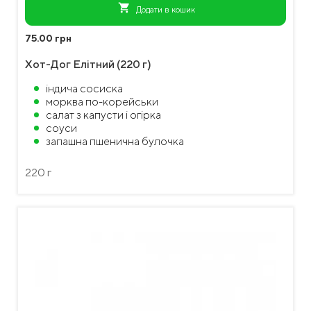
shopping_cart
Додати в кошик
75.00 грн
Хот-Дог Елітний (220 г)
індича сосиска
морква по-корейськи
салат з капусти і огірка
соуси
запашна пшенична булочка
220 г