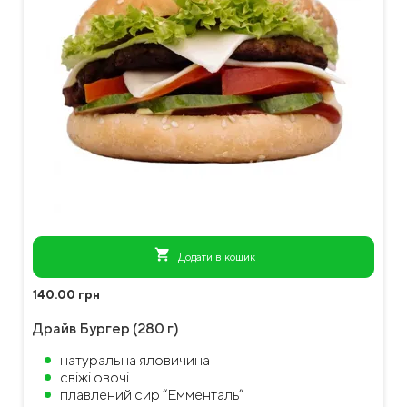
shopping_cart
Додати в кошик
140.00 грн
Драйв Бургер (280 г)
натуральна яловичина
свіжі овочі
плавлений сир “Емменталь”