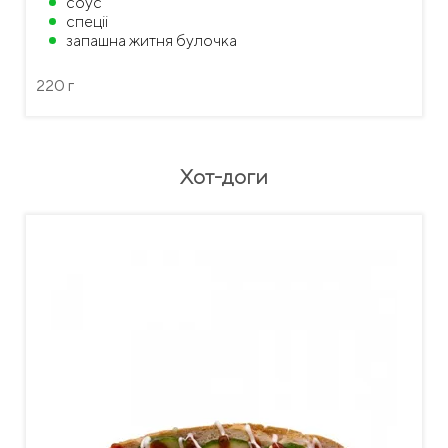
соус
спеціі
запашна житня булочка
220 г
Хот-доги