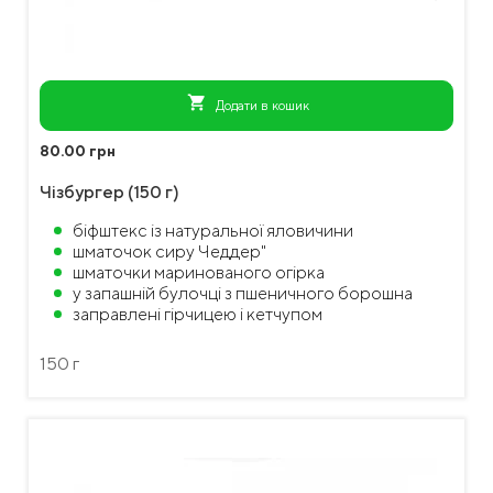
shopping_cart
Додати в кошик
80.00 грн
Чізбургер (150 г)
біфштекс із натуральної яловичини
шматочок сиру Чеддер"
шматочки маринованого огірка
у запашній булочці з пшеничного борошна
заправлені гірчицею і кетчупом
150 г