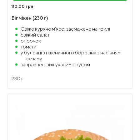
110.00 грн
Біг чікен (230 г)
Свіже куряче м’ясо, засмажене на грилі
свіжий салат
огірочок
томати
у булочці з пшеничного борошна з насінням
сезаму
заправлені вишуканим соусом
230 г