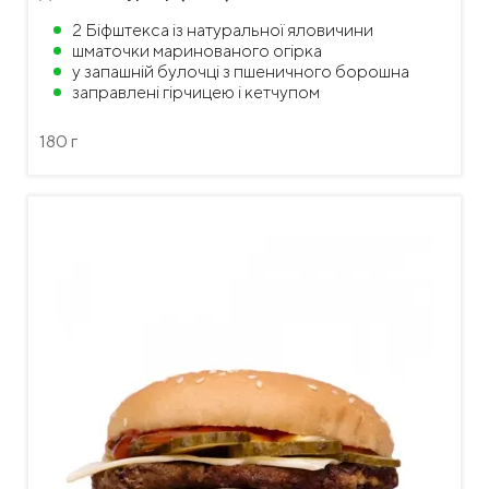
2 Біфштекса із натуральної яловичини
шматочки маринованого огірка
у запашній булочці з пшеничного борошна
заправлені гірчицею і кетчупом
180 г