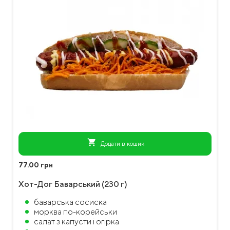
shopping_cart
Додати в кошик
77.00 грн
Хот-Дог Баварський (230 г)
баварська сосиска
морква по-корейськи
салат з капусти і огірка