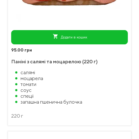
shopping_cart
Додати в кошик
95.00 грн
Паніні з салямі та моцарелою (220 г)
салямі
моцарела
томати
соус
спеціі
запашна пшенична булочка
220 г