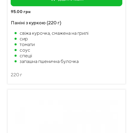
95.00 грн
Паніні з куркою (220 г)
свіжа курочка, смажена на грилі
сир
томати
соус
спеціі
запашна пшенична булочка
220 г