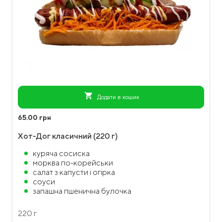
shopping_cart
Додати в кошик
65.00 грн
Хот-Дог класичний (220 г)
куряча сосиска
морква по-корейськи
салат з капусти і огірка
соуси
запашна пшенична булочка
220 г