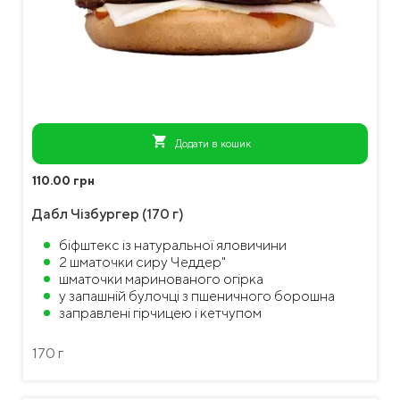
shopping_cart
Додати в кошик
110.00 грн
Дабл Чізбургер (170 г)
біфштекс із натуральної яловичини
2 шматочки сиру Чеддер"
шматочки маринованого огірка
у запашній булочці з пшеничного борошна
заправлені гірчицею і кетчупом
170 г