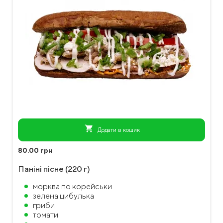
shopping_cart
Додати в кошик
80.00 грн
Паніні пісне (220 г)
морква по корейськи
зелена цибулька
гриби
томати