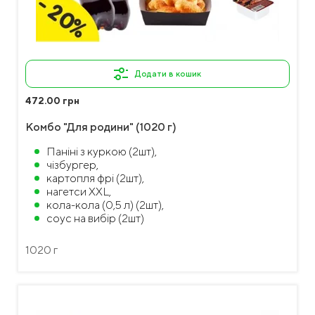
Додати в кошик
472.00 грн
Комбо "Для родини" (1020 г)
Паніні з куркою (2шт),
чізбургер,
картопля фрі (2шт),
нагетси XXL,
кола-кола (0,5 л) (2шт),
соус на вибір (2шт)
1020 г