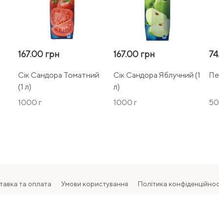
167.00 грн
167.00 грн
74
Сік Сандора Томатний
Сік Сандора Яблучний (1
Пеп
(1 л)
л)
1000 г
1000 г
50
тавка та оплата
Умови користування
Політика конфіденційнос
2026 Всі права захищені