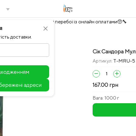
Тимчасово можливі перебої із онлайн оплатами🥺🔧
я
close
ість доставки.
Сік Сандора Муль
Артикул:
T-MRU-5
находженням
remove
add
збережені адреси
167.00 грн
Leaflet
Вага:
1000 г