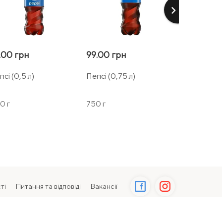
keyboard_arrow_right
.00 грн
99.00 грн
56.00 гр
сі (0,5 л)
Пепсі (0,75 л)
Лаваш (1 ш
0 г
750 г
100 г
ті
Питання та відповіді
Вакансії