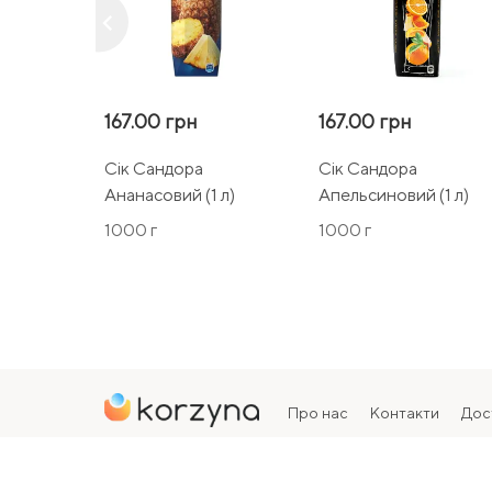
keyboard_arrow_left
167.00 грн
167.00 грн
Сік Сандора
Сік Сандора
Ананасовий (1 л)
Апельсиновий (1 л)
1000 г
1000 г
Про нас
Контакти
Дос