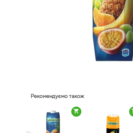
Рекомендуємо також
shopping_cart
sho