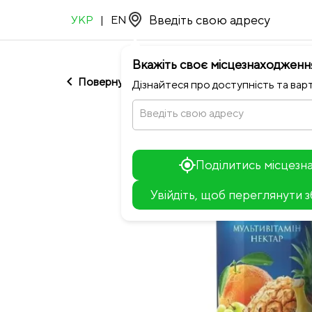
УКР
|
EN
Вкажіть своє місцезнаходженн
chevron_left
Повернутися до Мʼясоруб
Дізнайтеся про доступність та варт
Введіть свою адресу
Поділитись місцез
Увійдіть, щоб переглянути 
+
−