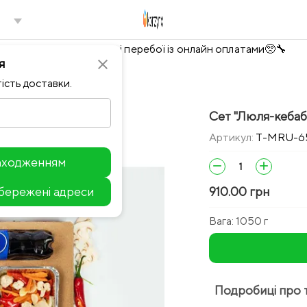
Тимчасово можливі перебої із онлайн оплатами🥺🔧
я
close
ість доставки.
Сет "Люля-кебаб"
Артикул:
T-MRU-6
находженням
remove
add
збережені адреси
910.00 грн
Leaflet
Вага:
1050 г
Подробиці про 