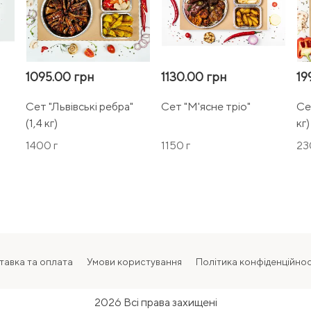
1095.00 грн
1130.00 грн
19
Сет "Львівські ребра"
Сет "М'ясне тріо"
Се
(1,4 кг)
кг)
1400 г
1150 г
23
тавка та оплата
Умови користування
Політика конфіденційнос
2026 Всі права захищені