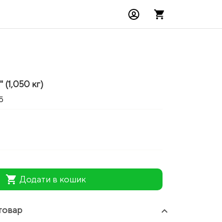
 (1,050 кг)
5
shopping_cart
Додати в кошик
товар
keyboard_arrow_up