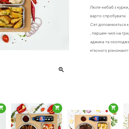
Люля-кебаб з курки, 
варто спробувати.
Сет доповнюється 
, перцем-чилі на г
аджика та охолодже
м’ясного різноманітт
zoom_in
pping_cart
shopping_cart
shopping_cart