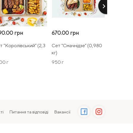
keyboard_arrow_right
90.00 грн
670.00 грн
4820.00 
т "Королівський" (2,3
Сет "Смачнідзе" (0,980
Mega box 
кг)
(6,5 кг)
00 г
950 г
5750 г
ті
Питання та відповіді
Вакансії