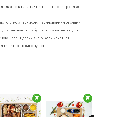
люля з телятини та чівапчічі — м’ясне тріо, яке
картоплею з часником, маринованими овочами
рилі, маринованою цибулькою, лавашем, соусом
ною Пепсі. Вдалий вибір, коли хочеться
я та ситості в одному сеті.
shopping_cart
shopping_cart