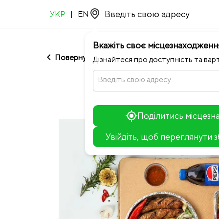
УКР
|
EN
Вкажіть своє місцезнаходженн
chevron_left
Повернутися до Мʼясоруб
Дізнайтеся про доступність та варт
Введіть свою адресу
Поділитись місцез
Увійдіть, щоб переглянути 
+
−