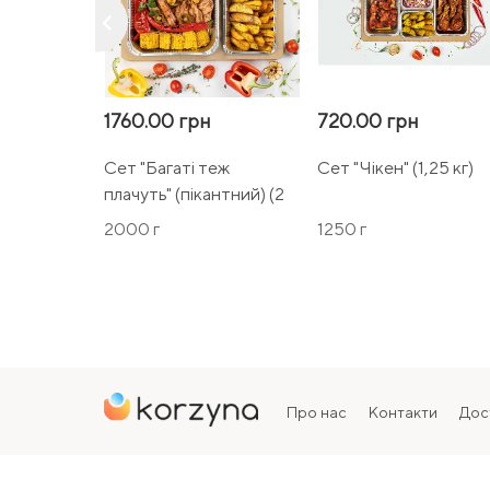
keyboard_arrow_left
1760.00 грн
720.00 грн
Сет "Багаті теж
Сет "Чікен" (1,25 кг)
плачуть" (пікантний) (2
кг)
2000 г
1250 г
Про нас
Контакти
Дос