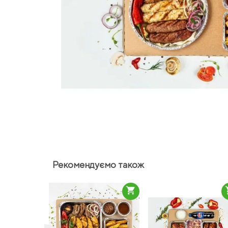
Рекомендуємо також
shopping_cart
sho