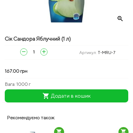
zoom_in
Сік Сандора Яблучний (1 л)
remove
add
Артикул:
T-MRU-7
167.00 грн
Вага:
1000 г
shopping_cart
Додати в кошик
Рекомендуємо також
shopping_cart
shopping_cart