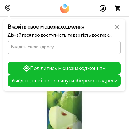
chevron_left
Повернутися до Мʼясоруб
Вкажіть своє місцезнаходження
close
Дізнайтеся про доступність та вартість доставки.
Введіть свою адресу
Поділитись місцезнаходженням
Увійдіть, щоб переглянути збережені адреси
Leaflet
+
−