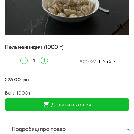
zoom_in
Пельмені індичі (1000 г)
remove
add
Артикул:
T-MYS-14
226.00 грн
Вага:
1000 г
shopping_cart
Додати в кошик
Подробиці про товар
keyboard_arrow_up