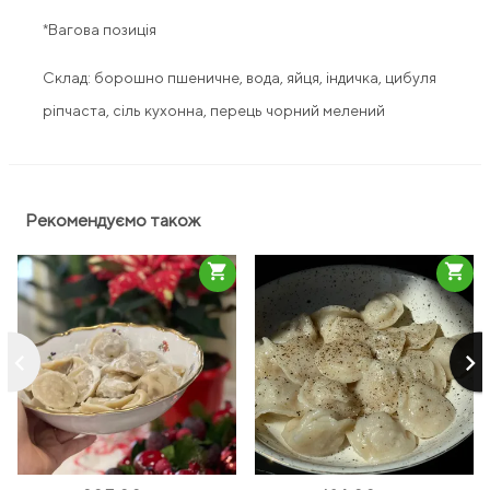
*Вагова позиція
Склад: борошно пшеничне, вода, яйця, індичка, цибуля
ріпчаста, сіль кухонна, перець чорний мелений
Рекомендуємо також
shopping_cart
shopping_cart
keyboard_arrow_left
keyboard_arrow_right