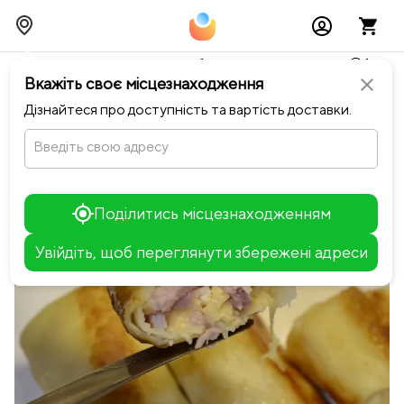
Тимчасово можливі перебої із онлайн оплатами🥺🔧
Вкажіть своє місцезнаходження
close
chevron_left
Повернутися до Миска
Дізнайтеся про доступність та вартість доставки.
Введіть свою адресу
Поділитись місцезнаходженням
Увійдіть, щоб переглянути збережені адреси
Leaflet
+
−