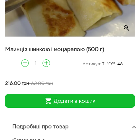
zoom_in
Млинці з шинкою і моцарелою (500 г)
remove
add
Артикул:
T-MYS-46
216.00 грн
163.00 грн
shopping_cart
Додати в кошик
Подробиці про товар
keyboard_arrow_up