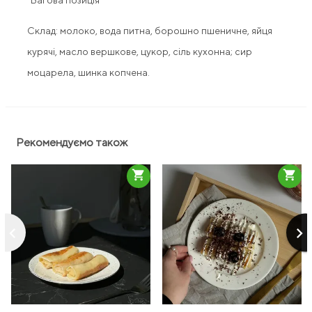
*Вагова позиція
Склад: молоко, вода питна, борошно пшеничне, яйця
курячі, масло вершкове, цукор, сіль кухонна; сир
моцарела, шинка копчена.
Рекомендуємо також
shopping_cart
shopping_cart
keyboard_arrow_left
keyboard_arrow_right