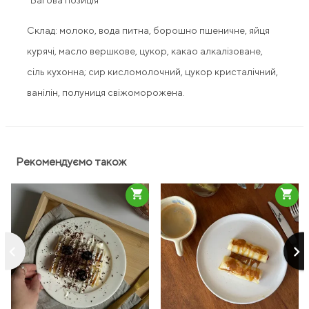
*Вагова позиція
Склад: молоко, вода питна, борошно пшеничне, яйця
курячі, масло вершкове, цукор, какао алкалізоване,
сіль кухонна; сир кисломолочний, цукор кристалічний,
ванілін, полуниця свіжоморожена.
Рекомендуємо також
shopping_cart
shopping_cart
keyboard_arrow_left
keyboard_arrow_right