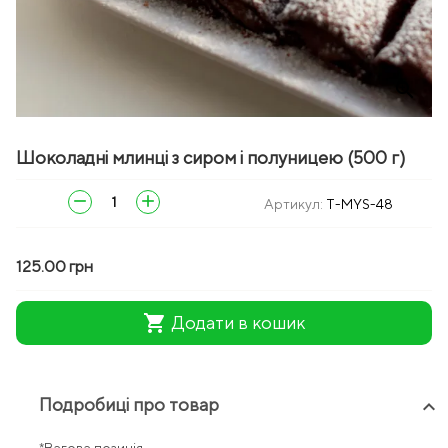
zoom_in
Шоколадні млинці з сиром і полуницею (500 г)
remove
add
Артикул:
T-MYS-48
125.00 грн
shopping_cart
Додати в кошик
Подробиці про товар
keyboard_arrow_up