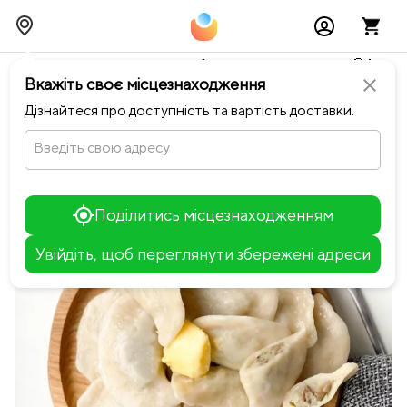
Тимчасово можливі перебої із онлайн оплатами🥺🔧
Вкажіть своє місцезнаходження
close
chevron_left
Повернутися до Миска
Дізнайтеся про доступність та вартість доставки.
Введіть свою адресу
Поділитись місцезнаходженням
Увійдіть, щоб переглянути збережені адреси
Leaflet
+
−