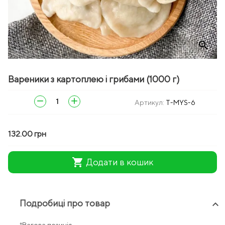
zoom_in
Вареники з картоплею і грибами (1000 г)
remove
add
Артикул:
T-MYS-6
132.00 грн
shopping_cart
Додати в кошик
Подробиці про товар
keyboard_arrow_up