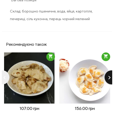
*Вагова позиція
Склад: борошно пшеничне, вода, яйця, картопля,
печериці, сіль кухонна, перець чорний мелений
Рекомендуємо також
shopping_cart
shopping_cart
keyboard_arrow_left
keyboard_arrow_right
107.00 грн
156.00 грн