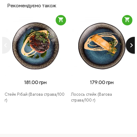
Рекомендуємо також
shopping_cart
shopping_cart
keyboard_arrow_left
keyboard_arrow_right
181.00 грн
179.00 грн
Стейк Рібай (Вагова страва/100
Лосось стейк (Вагова
г)
страва/100 г)