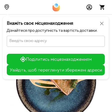
chevron_left
Повернутися до NEO ROOM
Вкажіть своє місцезнаходження
close
Дізнайтеся про доступність та вартість доставки.
Введіть свою адресу
Поділитись місцезнаходженням
Увійдіть, щоб переглянути збережені адреси
Leaflet
+
−