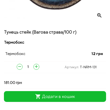
zoom_in
Тунець стейк (Вагова страва/100 г)
Термобокс
Термобокс
12
грн
remove
add
Артикул:
T-NRM-131
181.00 грн
shopping_cart
Додати в кошик