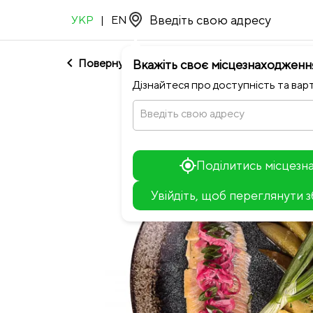
УКР
|
EN
chevron_left
Повернутися до NEO ROOM
Вкажіть своє місцезнаходженн
Дізнайтеся про доступність та варт
Введіть свою адресу
Поділитись місцез
Увійдіть, щоб переглянути 
+
−