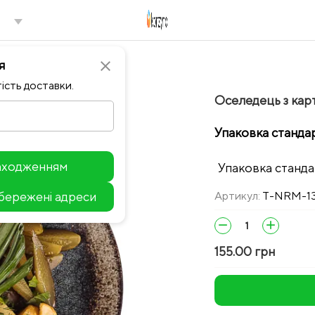
я
close
ість доставки.
Оселедець з карт
Упаковка станда
находженням
Упаковка станд
збережені адреси
Артикул:
T-NRM-1
Leaflet
remove
add
155.00 грн