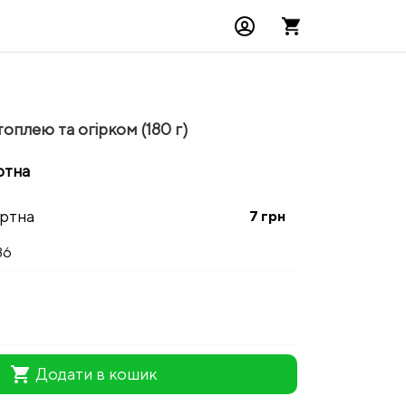
оплею та огірком (180 г)
ртна
артна
7
грн
36
shopping_cart
Додати в кошик