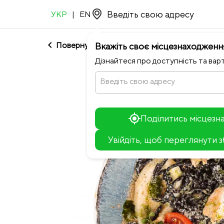
УКР
|
EN
chevron_left
Повернутися до NEO ROOM
Вкажіть своє місцезнаходженн
Дізнайтеся про доступність та варт
Введіть свою адресу
Поділитись місцез
Увійдіть, щоб переглянути 
+
−