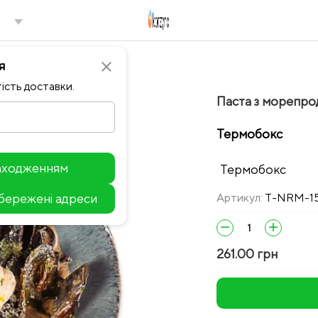
я
close
ість доставки.
Паста з морепрод
Термобокс
находженням
Термобокс
збережені адреси
Артикул:
T-NRM-1
Leaflet
remove
add
261.00 грн